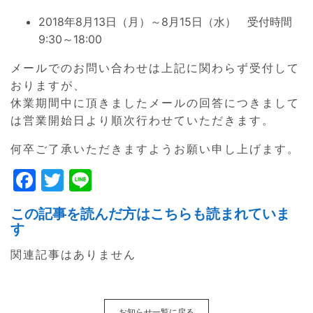
2018年8月13日（月）～8月15日（水） 受付時間
9:30～18:00
メールでのお問い合わせは上記に関わらず受付して
おりますが、
休業期間中に頂きましたメールの回答につきまして
は営業開始日より順次行わせていただきます。
何卒ご了承いただきますようお願い申し上げます。
F
T
Li
a
w
n
この記事を読んだ方はこちらも読まれていま
c
itt
e
す
e
er
関連記事はありません
b
o
お知らせ一覧に戻る