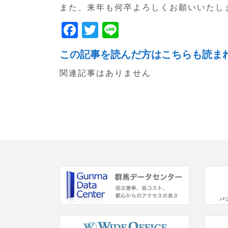
また、来年も何卒よろしくお願いいたし
F
T
Li
a
w
n
この記事を読んだ方はこちらも読ま
c
itt
e
関連記事はありません
e
er
b
o
o
k