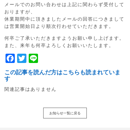
メールでのお問い合わせは上記に関わらず受付して
おりますが、
休業期間中に頂きましたメールの回答につきまして
は営業開始日より順次行わせていただきます。
何卒ご了承いただきますようお願い申し上げます。
また、来年も何卒よろしくお願いいたします。
F
T
Li
a
w
n
この記事を読んだ方はこちらも読まれていま
c
itt
e
す
e
er
関連記事はありません
b
o
o
お知らせ一覧に戻る
k