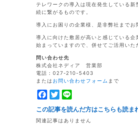
テレワークの導入は現在発生している新
続に繋がるものです。
導入にお困りの企業様、是非弊社までお
導入に向けた敷居が高いと感じている企
始まっていますので、併せてご活用いた
問い合わせ先
株式会社ネディア 営業部
電話：027-210-5403
または
お問い合わせフォーム
まで
F
T
Li
a
w
n
この記事を読んだ方はこちらも読ま
c
itt
e
関連記事はありません
e
er
b