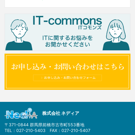
株式会社 ネディア
〒371-0844 群馬県前橋市古市町553番地
TEL：027-210-5403 FAX：027-210-5407