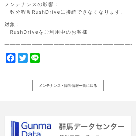
メンテナンスの影響：
数分程度RushDriveに接続できなくなります。
対象：
RushDriveをご利用中のお客様
———————————————————————-
F
T
Li
a
w
n
c
itt
e
e
er
メンテナンス・障害情報一覧に戻る
b
o
o
k