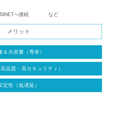
INETへ接続 など
メリット
速＆大容量（専有）
（高品質・高セキュリティ）
安定性（低遅延）