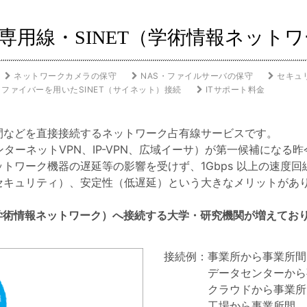
専用線・SINET（学術情報ネット
ネットワークカメラの保守
NAS・ファイルサーバの保守
セキュ
ファイバーを用いたSINET（サイネット）接続
ITサポート料金
間などを直接接続するネットワーク占有線サービスです。
ターネットVPN、IP-VPN、広域イーサ）が第一候補になる
トワーク機器の遅延等の影響を受けず、1Gbps 以上の速度
セキュリティ）、安定性（低遅延）という大きなメリットがあ
（学術情報ネットワーク）へ接続する大学・研究機関が増えてお
接続例：事業所から事業所間
データセンターから
クラウドから事業所
工場から事業所間