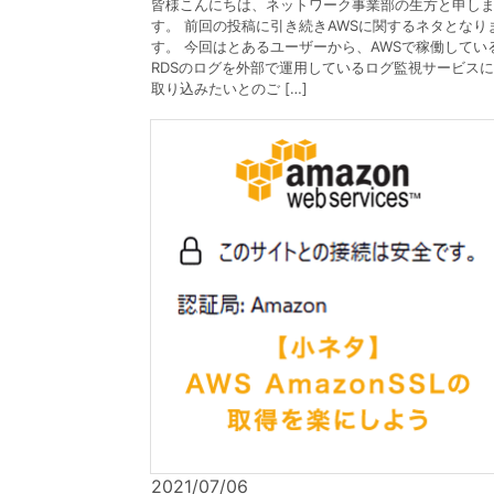
皆様こんにちは、ネットワーク事業部の生方と申し
す。 前回の投稿に引き続きAWSに関するネタとなり
す。 今回はとあるユーザーから、AWSで稼働してい
RDSのログを外部で運用しているログ監視サービスに
取り込みたいとのご […]
続きを読む
2021/07/06