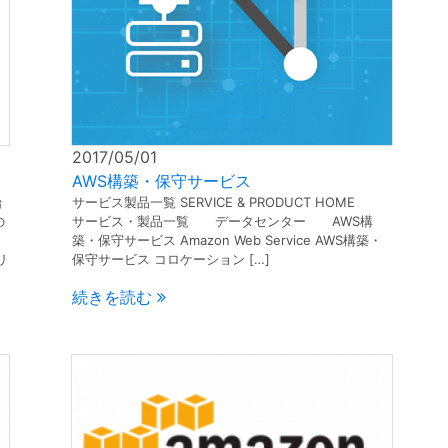
2017/05/01
AWS構築・保守サービス
始
サービス製品一覧 SERVICE & PRODUCT HOME
の
サービス・製品一覧 データセンター AWS構
築・保守サービス Amazon Web Service AWS構築・
リ
保守サービス コロケーション […]
続きを読む