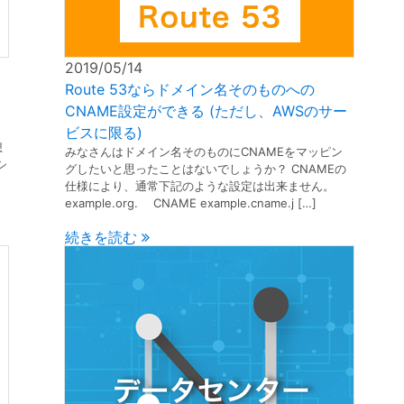
2019/05/14
Route 53ならドメイン名そのものへの
CNAME設定ができる (ただし、AWSのサー
ビスに限る)
想
みなさんはドメイン名そのものにCNAMEをマッピン
シ
グしたいと思ったことはないでしょうか？ CNAMEの
仕様により、通常下記のような設定は出来ません。
example.org. CNAME example.cname.j […]
続きを読む