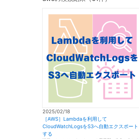
2025/02/18
［AWS］Lambdaを利用して
CloudWatchLogsをS3へ自動エクスポート
する