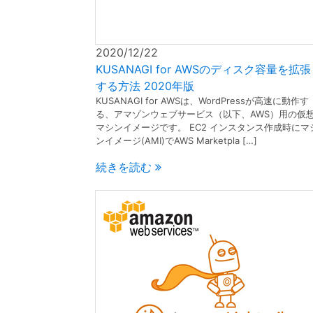
2020/12/22
KUSANAGI for AWSのディスク容量を拡張
する方法 2020年版
KUSANAGI for AWSは、WordPressが高速に動作す
る、アマゾンウェブサービス（以下、AWS）用の仮
マシンイメージです。 EC2 インスタンス作成時にマ
ンイメージ(AMI)でAWS Marketpla […]
続きを読む