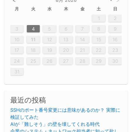
<
>
▼
月
火
水
木
金
土
日
5
5
2
5
3
6
4
6
2
2
5
3
6
4
2
5
3
4
3
5
3
6
2
4
2
5
5
4
6
2
4
3
5
3
6
5
3
5
4
6
2
4
3
6
2
3
5
2
5
3
6
4
2
5
3
3
6
2
4
2
5
3
6
4
4
3
5
3
6
2
4
2
5
4
6
3
5
3
6
3
6
4
6
3
5
4
2
5
3
6
4
6
2
5
3
6
4
7
7
7
7
7
7
7
7
7
7
7
7
7
7
7
7
7
7
7
7
1
1
1
1
1
1
1
1
1
1
1
1
1
1
1
1
1
1
1
1
1
1
1
1
1
2
12
14
12
14
12
10
13
13
12
10
13
14
12
14
10
10
12
10
13
14
12
12
13
14
10
12
10
13
12
14
10
12
13
14
14
10
13
14
10
12
12
10
13
14
12
14
10
10
13
14
12
10
13
14
10
12
10
13
14
12
13
14
10
12
10
13
14
10
13
13
10
12
14
12
14
10
13
13
12
10
13
14
11
11
11
11
11
11
11
11
11
11
11
11
11
11
11
11
11
11
8
8
9
8
9
9
8
8
9
8
9
9
8
9
8
8
9
8
9
8
9
8
8
9
9
9
8
8
8
9
9
8
8
8
8
8
9
8
9
8
8
3
4
5
6
7
8
9
20
20
20
20
20
20
20
20
20
20
20
20
20
20
20
20
20
20
20
19
21
19
15
15
21
16
19
15
18
16
16
19
15
15
18
21
16
19
21
18
19
15
16
18
21
16
19
19
15
18
16
18
21
19
15
19
21
19
15
18
16
18
21
21
15
16
21
19
15
16
19
15
15
18
21
16
19
21
16
18
21
16
19
15
15
18
18
21
19
15
16
18
21
16
19
15
18
21
19
15
21
15
18
19
15
15
18
21
16
19
21
15
18
16
19
15
15
18
21
17
17
17
17
17
17
17
17
17
17
17
17
17
17
17
17
17
17
17
17
17
17
10
11
12
13
14
15
16
26
28
26
22
22
28
23
26
24
22
25
23
23
26
22
24
22
25
28
23
26
28
24
25
24
26
22
24
23
25
28
23
26
26
22
25
23
25
28
24
26
22
24
26
28
24
26
22
25
23
25
28
28
24
22
23
28
24
26
22
23
26
22
24
22
25
28
23
26
28
24
24
23
25
28
23
26
22
24
22
25
25
28
24
26
22
24
23
25
28
23
26
22
25
28
24
26
22
24
28
24
22
25
24
26
22
22
25
28
23
26
28
24
22
25
23
26
22
24
22
25
28
27
27
27
27
27
27
27
27
27
27
27
27
27
27
27
27
27
27
27
17
18
19
20
21
22
23
29
30
29
30
29
29
30
29
30
30
29
30
29
29
30
29
30
29
29
29
30
30
30
29
29
29
30
30
29
29
29
29
30
29
29
29
31
31
31
31
31
31
31
31
31
31
31
31
31
24
25
26
27
28
29
30
31
最近の投稿
SSHのポート番号変更には意味があるのか？ 実際に
検証してみた
AIが「難しそう」の壁を壊してくれる時代
企業のシステム・ネットワーク担当者に知って欲し