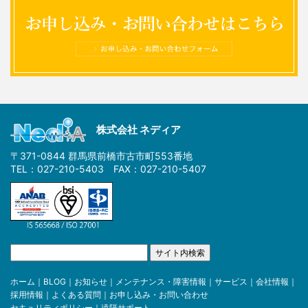
株式会社 ネディア
〒371-0844 群馬県前橋市古市町553番地
TEL：027-210-5403 FAX：027-210-5407
ホーム
｜
BLOG
｜
お知らせ
｜
メンテナンス・障害情報
｜
サービス
｜
会社情報
｜
採用情報
｜
よくある質問
｜
お申し込み・お問い合わせ
セキュリティポリシー
｜
遠隔サポート