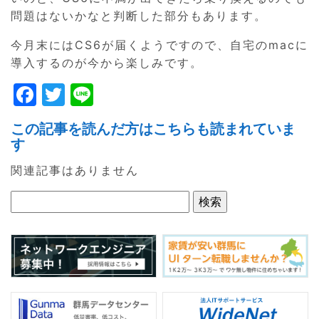
問題はないかなと判断した部分もあります。
今月末にはCS6が届くようですので、自宅のmacに
導入するのが今から楽しみです。
F
T
Li
a
w
n
この記事を読んだ方はこちらも読まれていま
c
itt
e
す
e
er
関連記事はありません
b
o
o
k