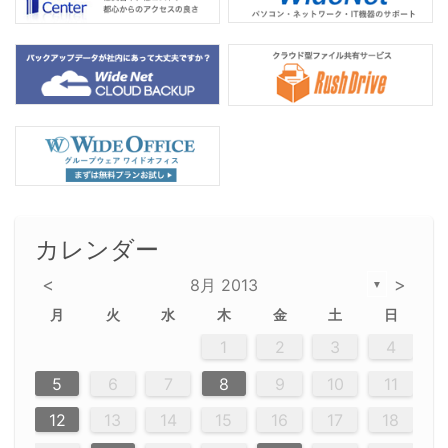
カレンダー
<
>
8月 2013
▼
月
火
水
木
金
土
日
2
5
5
2
5
3
6
4
6
2
2
5
3
6
4
2
5
3
4
3
5
3
6
2
4
2
5
5
4
6
2
4
3
5
3
6
5
3
5
4
6
2
4
3
6
2
3
5
2
5
3
6
4
2
5
3
3
6
2
4
2
5
3
6
4
4
3
5
3
6
2
4
2
5
4
6
3
5
3
6
3
6
4
6
3
5
4
2
5
3
6
4
6
2
5
3
6
7
7
7
7
7
7
7
7
7
7
7
7
7
7
7
7
7
7
7
7
1
1
1
1
1
1
1
1
1
1
1
1
1
1
1
1
1
1
1
1
1
1
1
1
1
2
3
4
12
14
12
14
12
10
13
13
12
10
13
14
12
14
10
10
12
10
13
14
12
12
13
14
10
12
10
13
12
14
10
12
13
14
14
10
13
14
10
12
12
10
13
14
12
14
10
10
13
14
12
10
13
14
10
12
10
13
14
12
13
14
10
12
10
13
14
10
13
13
10
12
14
12
14
10
13
13
12
10
13
14
11
11
11
11
11
11
11
11
11
11
11
11
11
11
11
11
11
9
8
8
9
8
9
9
8
8
9
8
9
9
8
9
8
8
9
8
9
8
9
8
8
9
9
9
8
8
8
9
9
8
8
8
8
8
9
8
9
8
8
5
6
7
8
9
10
11
20
20
20
20
20
20
20
20
20
20
20
20
20
20
20
20
20
20
20
16
19
21
19
15
15
21
16
19
15
18
16
16
19
15
15
18
21
16
19
21
18
19
15
16
18
21
16
19
19
15
18
16
18
21
19
15
19
21
19
15
18
16
18
21
21
15
16
21
19
15
16
19
15
15
18
21
16
19
21
16
18
21
16
19
15
15
18
18
21
19
15
16
18
21
16
19
15
18
21
19
15
21
15
18
19
15
15
18
21
16
19
21
15
18
16
19
15
15
21
17
17
17
17
17
17
17
17
17
17
17
17
17
17
17
17
17
17
17
17
17
17
12
13
14
15
16
17
18