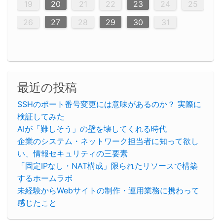
23
26
28
26
22
22
28
23
26
24
22
25
23
23
26
22
24
22
25
28
23
26
28
24
25
24
26
22
24
23
25
28
23
26
26
22
25
23
25
28
24
26
22
24
26
28
24
26
22
25
23
25
28
28
24
22
23
28
24
26
22
23
26
22
24
22
25
28
23
26
28
24
24
23
25
28
23
26
22
24
22
25
25
28
24
26
22
24
23
25
28
23
26
22
25
28
24
26
22
24
28
24
22
25
24
26
22
22
25
28
23
26
28
24
22
25
23
26
22
24
22
28
27
27
27
27
27
27
27
27
27
27
27
27
27
27
27
27
27
27
27
19
20
21
22
23
24
25
30
29
30
29
30
29
29
30
29
30
30
29
30
29
29
30
29
30
29
29
29
30
30
30
29
29
29
30
30
29
29
29
29
30
29
29
29
31
31
31
31
31
31
31
31
31
31
31
31
31
26
27
28
29
30
31
最近の投稿
SSHのポート番号変更には意味があるのか？ 実際に
検証してみた
AIが「難しそう」の壁を壊してくれる時代
企業のシステム・ネットワーク担当者に知って欲し
い、情報セキュリティの三要素
「固定IPなし・NAT構成」限られたリソースで構築
するホームラボ
未経験からWebサイトの制作・運用業務に携わって
感じたこと