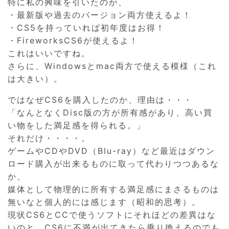
特に私の興味を引いたのが、
・最新版や過去のバージョン両方使えるよ！
・CS5を持っていれば初年度はお得！
・FireworksCS6が使えるよ！
これはいいですね。
さらに、Windowsとmac両方で使える模様（これ
は大きい）。
ではなぜCS6を購入したのか、理由は・・・
「なんとなくDisc版の方が所有感があり、高い買
い物をした満足感を得られる。」
それだけ・・・・。
ゲームやCDやDVD（Blu-ray）など最近はダウン
ロード購入が出来るものに取って代わりつつあるな
か、
媒体として物理的に所有する満足感にまさるものは
無いなと個人的には感じます（昭和的思考）。
現状CS6とCCで使うソフトにそれほどの差異はな
いのと、CS6に不満が出てきたら乗り換えるのでも