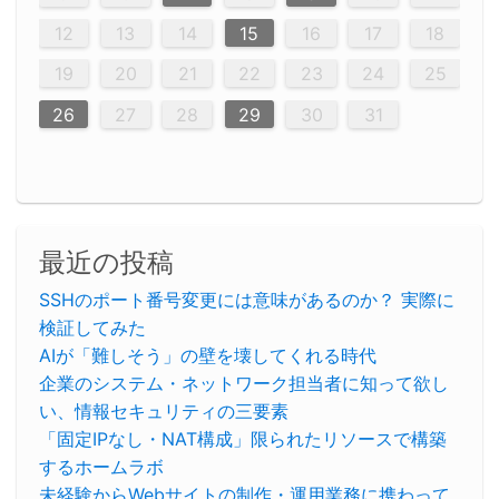
20
20
20
20
20
20
20
20
20
20
20
20
20
20
20
20
20
20
20
16
19
21
19
15
15
21
16
19
15
18
16
16
19
15
15
18
21
16
19
21
18
19
15
16
18
21
16
19
19
15
18
16
18
21
19
15
19
21
19
15
18
16
18
21
21
15
16
21
19
15
16
19
15
15
18
21
16
19
21
16
18
21
16
19
15
15
18
18
21
19
15
16
18
21
16
19
15
18
21
19
15
21
15
18
19
15
15
18
21
16
19
21
15
16
19
15
15
18
21
17
17
17
17
17
17
17
17
17
17
17
17
17
17
17
17
17
17
17
17
17
17
12
13
14
15
16
17
18
23
26
28
26
22
22
28
23
26
24
22
25
23
23
26
22
24
22
25
28
23
26
28
24
25
24
26
22
24
23
25
28
23
26
26
22
25
23
25
28
24
26
22
24
26
28
24
26
22
25
23
25
28
28
24
22
23
28
24
26
22
23
26
22
24
22
25
28
23
26
28
24
24
23
25
28
23
26
22
24
22
25
25
28
24
26
22
24
23
25
28
23
26
22
25
28
24
26
22
24
28
24
22
25
24
26
22
22
25
28
23
26
28
24
22
23
26
22
24
22
25
28
27
27
27
27
27
27
27
27
27
27
27
27
27
27
27
27
27
27
27
19
20
21
22
23
24
25
30
29
30
29
30
29
29
30
29
30
30
29
30
29
29
30
29
30
29
29
29
30
30
30
29
29
29
30
30
29
29
29
29
30
29
29
29
31
31
31
31
31
31
31
31
31
31
31
31
31
26
27
28
29
30
31
最近の投稿
SSHのポート番号変更には意味があるのか？ 実際に
検証してみた
AIが「難しそう」の壁を壊してくれる時代
企業のシステム・ネットワーク担当者に知って欲し
い、情報セキュリティの三要素
「固定IPなし・NAT構成」限られたリソースで構築
するホームラボ
未経験からWebサイトの制作・運用業務に携わって