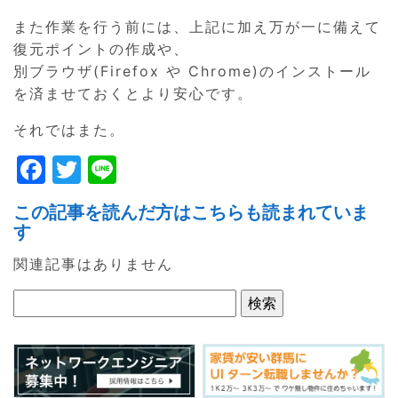
また作業を行う前には、上記に加え万が一に備えて
復元ポイントの作成や、
別ブラウザ(Firefox や Chrome)のインストール
を済ませておくとより安心です。
それではまた。
F
T
Li
a
w
n
この記事を読んだ方はこちらも読まれていま
c
itt
e
す
e
er
関連記事はありません
b
o
o
k