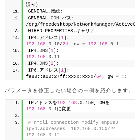
済み
)
GENERAL.接続:                           
GENERAL.
CON
 パス:                       
/org/freedesktop/NetworkManager/ActiveCo
WIRED-PROPERTIES.キャリア:             
IP4.アドレス
[
1
]
192.168
.
0
.
10
/
24
, gw = 
192.168
.
0
.
1
IP4.
DNS
[
1
]
:                            
192.168
.
0
.
11
IP4.
DNS
[
2
]
:
IP6.アドレス
[
1
]
:                        ip
fe80::a00:27ff:xxxx:xxxx/
64
, gw = ::
パラメータを修正したい場合の一例を紹介します。
IPアドレスを
192.168
.
0
.
150
, GWを
192.168
.
0
.
1
に変更
# nmcli connection modify enp0s3 
ipv4.addresses "192.168.0.150/24 
192.168.0.1"