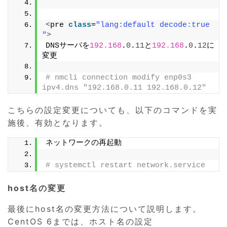
<
pre 
class
=
"lang:default decode:true 
"
>
DNSサーバを
192.168
.
0
.
11
と
192.168
.
0
.
12
に
変更
# nmcli connection modify enp0s3 
ipv4.dns "192.168.0.11 192.168.0.12"
こちらの設定変更についても、以下のコマンドを実
施後、有効となります。
ネットワークの再起動
# systemctl restart network.service
host名の変更
最後にhost名の変更方法について説明します。
CentOS 6までは、ホスト名の設定