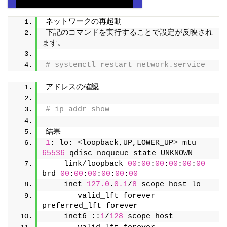
ネットワークの再起動
下記のコマンドを実行することで設定が反映され
ます。
# systemctl restart network.service
アドレスの確認
# ip addr show
結果
1
: lo: 
<
loopback,UP,LOWER_UP
>
 mtu 
65536
 qdisc noqueue state UNKNOWN
    link/loopback 
00
:
00
:
00
:
00
:
00
:
00
brd 
00
:
00
:
00
:
00
:
00
:
00
    inet 
127.0
.
0.1
/
8
 scope host lo
       valid_lft forever 
preferred_lft forever
    inet6 ::
1
/
128
 scope host