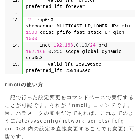
       valid_lft forever 
preferred_lft forever
2
: enp0s3: 
<
broadcast,MULTICAST,UP,LOWER_UP
>
 mtu 
1500
 qdisc pfifo_fast state UP qlen 
1000
    inet 
192.168
.
0
.
10
/
24
 brd 
192.168
.
0
.
255
 scope global dynamic 
enp0s3
       valid_lft 259196sec 
preferred_lft 259196sec
nmcliの使い方
上記で行った設定変更をコマンドベースで実行する
ことが可能です。それが「nmcli」コマンドです。
尚、パラメータの変更だけであれば、これまでのよ
うに/etc/sysconfig/network-scripts/ifcfg-
enp0s3 内の設定を直接変更することでも変更は可
能です。