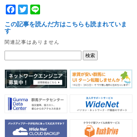
F
T
Li
a
w
n
この記事を読んだ方はこちらも読まれていま
c
itt
e
す
e
er
関連記事はありません
b
o
o
k