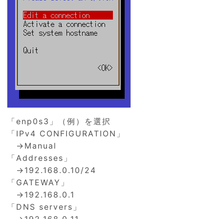
「enp0s3」（例）を選択
「IPv4 CONFIGURATION」
→Manual
「Addresses」
→192.168.0.10/24
「GATEWAY」
→192.168.0.1
「DNS servers」
→192.168.0.11