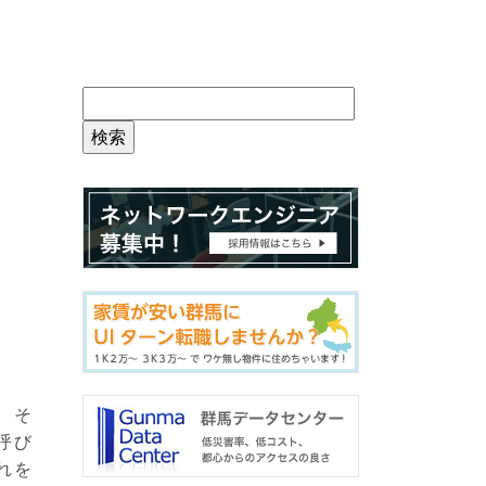
、そ
呼び
れを