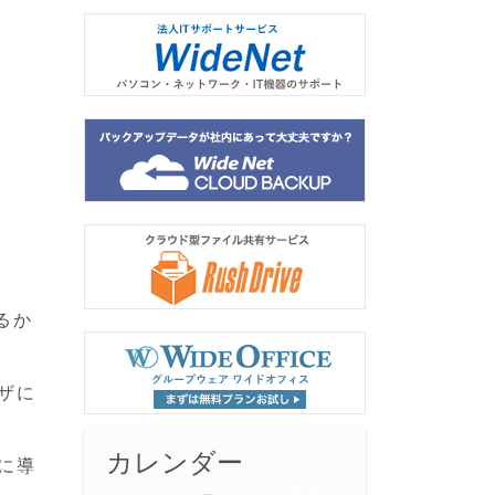
るか
ウザに
カレンダー
に導