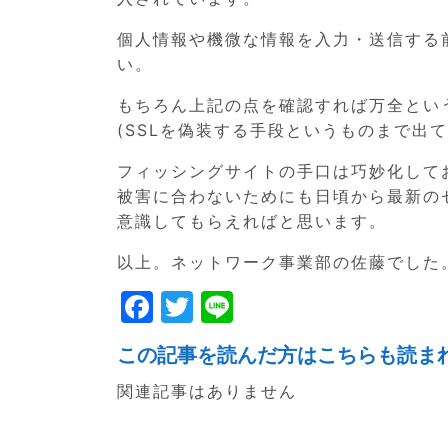
個人情報や機微な情報を入力・送信する
い。
もちろん上記の点を確認すれば万全とい
(SSLを偽装する手段というものまで出て
フィッシングサイトの手口は巧妙化して
被害に合わないためにも日頃から最新の
意識してもらえればと思います。
以上。ネットワーク事業部の佐藤でした
F
T
Li
a
w
n
この記事を読んだ方はこちらも読ま
c
itt
e
関連記事はありません
e
er
b