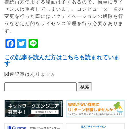
接続両方使用する場面は多くあるので、簡単にライ
センスは重複してしまいます。コンピューター名の
変更を行った際にはアクティベーションの解除を行
うなど定期的なライセンス管理を行う必要がありま
す。
F
T
Li
a
w
n
この記事を読んだ方はこちらも読まれていま
c
itt
e
す
e
er
関連記事はありません
b
o
o
k