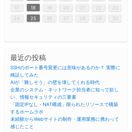
23
26
28
26
22
22
28
23
26
24
22
25
23
23
26
22
24
22
25
28
23
26
28
24
25
24
26
22
24
23
25
28
23
26
26
22
25
23
25
28
24
26
22
24
26
28
24
26
22
25
23
25
28
28
24
22
23
28
24
26
22
23
26
22
24
22
25
28
26
28
24
24
23
25
28
23
26
22
24
22
25
25
28
24
26
22
24
23
25
28
23
26
22
25
28
24
26
22
24
28
24
22
25
24
26
22
22
25
28
23
26
28
24
22
25
23
26
22
24
22
25
28
27
27
27
27
27
27
27
27
27
27
27
27
27
27
27
27
27
27
27
17
18
19
20
21
22
23
30
29
30
29
30
29
29
30
29
30
30
29
30
29
29
30
29
30
29
29
29
30
30
29
29
29
30
30
29
29
29
29
30
29
29
29
31
31
31
31
31
31
31
31
31
31
31
31
31
24
25
26
27
28
29
30
最近の投稿
SSHのポート番号変更には意味があるのか？ 実際に
検証してみた
AIが「難しそう」の壁を壊してくれる時代
企業のシステム・ネットワーク担当者に知って欲し
い、情報セキュリティの三要素
「固定IPなし・NAT構成」限られたリソースで構築
するホームラボ
未経験からWebサイトの制作・運用業務に携わって
感じたこと