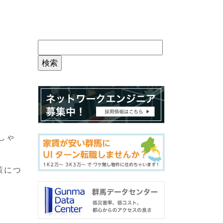
。
しゃ
策につ