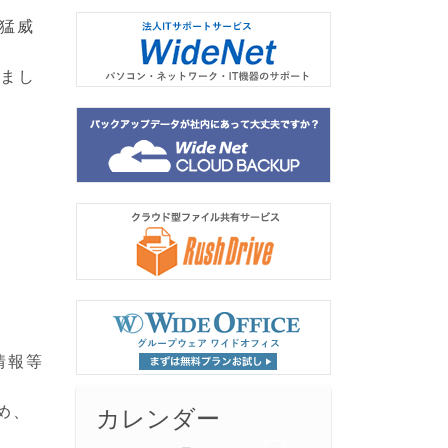
で猛威
いまし
情報等
め、
カレンダー