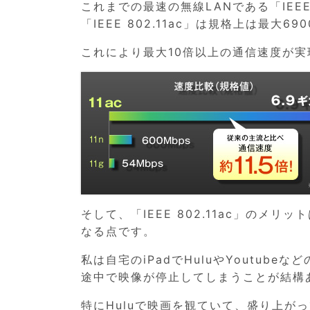
これまでの最速の無線LANである「IEEE
「IEEE 802.11ac」は規格上は最大
これにより最大10倍以上の通信速度が
そして、「IEEE 802.11ac」の
なる点です。
私は自宅のiPadでHuluやYoutub
途中で映像が停止してしまうことが結構
特にHuluで映画を観ていて、盛り上が