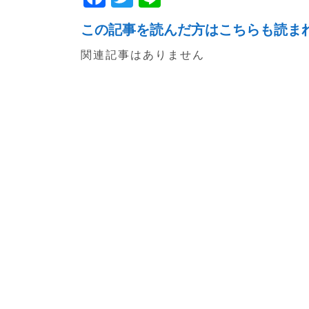
a
w
n
この記事を読んだ方はこちらも読ま
c
itt
e
関連記事はありません
e
er
b
o
o
k