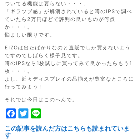
ついてる機能は要らない・・・。
「ギラツブ感」が解消されていると噂のIPSで調べ
ていたら2万円ほどで評判の良いものが何点
か・・・。
悩ましい限りです。
EIZOは出たばかりなのと直販でしか買えないよう
ですのでしばらく様子見です。
噂のIPSなら1枚試しに買ってみて良かったらもう1
枚・・・。
よし、近々ディスプレイの品揃えが豊富なところに
行ってみよう！
それでは今日はこのへんで。
F
T
Li
a
w
n
この記事を読んだ方はこちらも読まれていま
c
itt
e
す