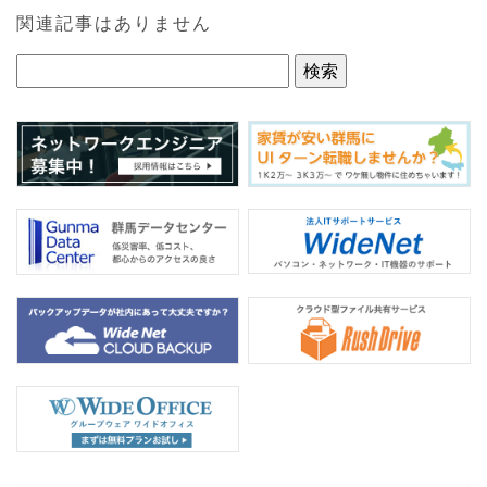
e
er
関連記事はありません
b
o
o
k