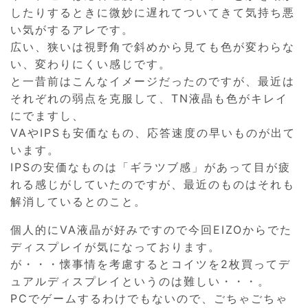
したりするときに微妙に遅れてついてきて気持ち悪
い気がするアレです。
広い、狭いは視野角で斜めから見ても色が変わらな
い、変わりにくい感じです。
と一昔前はこんなイメージだったのですが、最近は
それぞれの弱点を克服して、TN液晶も色がキレイ
にでますし、
VAやIPSも安価なもの、応答速度の早いものが出て
います。
IPSの安価なものは「ギラツブ感」があって目が疲
れる感じがしていたのですが、最近のものはそれも
解消しているとのこと。
個人的にVA液晶が好みですので今回EIZOからでた
ディスプレイが気になっております。
が・・・懐事情を考慮するとコイツを2枚買ってデ
ュアルディスプレイというのは難しい・・・。
PCでゲームするわけでもないので、ごちゃごちゃ