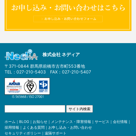
株式会社 ネディア
〒371-0844 群馬県前橋市古市町553番地
TEL：027-210-5403 FAX：027-210-5407
ホーム
｜
BLOG
｜
お知らせ
｜
メンテナンス・障害情報
｜
サービス
｜
会社情報
｜
採用情報
｜
よくある質問
｜
お申し込み・お問い合わせ
セキュリティポリシー
｜
遠隔サポート