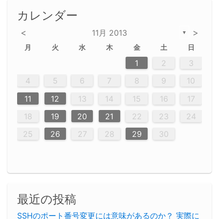
カレンダー
<
>
11月 2013
▼
月
火
水
木
金
土
日
2
5
5
2
5
3
6
4
6
2
2
5
3
6
4
2
5
3
4
3
5
3
6
2
4
2
5
5
4
6
2
4
3
5
3
6
5
3
5
4
6
2
4
3
6
2
3
5
2
5
3
6
4
2
5
3
3
6
2
4
2
5
3
6
4
4
3
5
3
6
2
4
2
5
4
6
3
5
3
6
3
6
4
6
3
5
4
2
5
3
6
4
6
2
5
6
4
7
7
7
7
7
7
7
7
7
7
7
7
7
7
7
7
7
7
7
7
1
1
1
1
1
1
1
1
1
1
1
1
1
1
1
1
1
1
1
1
1
1
1
1
1
2
3
12
14
12
14
12
10
13
13
12
10
13
14
12
14
10
10
12
10
13
14
12
12
13
14
10
12
10
13
12
14
10
12
13
14
14
10
13
14
10
12
12
10
13
14
12
14
10
10
13
14
12
10
13
14
10
12
10
13
14
12
13
14
10
12
10
13
14
10
13
13
10
12
14
12
14
10
13
13
12
13
14
11
11
11
11
11
11
11
11
11
11
11
11
11
11
11
11
11
11
9
8
8
9
8
9
9
8
8
9
8
9
9
8
9
8
8
9
8
9
8
9
8
8
9
9
9
8
8
8
9
9
8
8
8
8
8
9
8
9
8
8
4
5
6
7
8
9
10
20
20
20
20
20
20
20
20
20
20
20
20
20
20
20
20
20
20
20
16
19
21
19
15
15
21
16
19
15
18
16
16
19
15
15
18
21
16
19
21
18
19
15
16
18
21
16
19
19
15
18
16
18
21
19
15
19
21
19
15
18
16
18
21
21
15
16
21
19
15
16
19
15
15
18
21
16
19
21
16
18
21
16
19
15
15
18
18
21
19
15
16
18
21
16
19
15
18
21
19
15
21
15
18
19
15
15
18
21
16
19
21
15
18
16
19
15
15
18
21
17
17
17
17
17
17
17
17
17
17
17
17
17
17
17
17
17
17
17
17
17
11
12
13
14
15
16
17
23
26
28
26
22
22
28
23
26
24
22
25
23
23
26
22
24
22
25
28
23
26
28
24
25
24
26
22
24
23
25
28
23
26
26
22
25
23
25
28
24
26
22
24
26
28
24
26
22
25
23
25
28
28
24
22
23
28
24
26
22
23
26
22
24
22
25
28
23
26
28
24
24
23
25
28
23
26
22
24
22
25
25
28
24
26
22
24
23
25
28
23
26
22
25
28
24
26
22
24
28
24
22
25
24
26
22
22
25
28
23
26
28
24
22
25
23
26
22
22
25
28
27
27
27
27
27
27
27
27
27
27
27
27
27
27
27
27
27
27
27
18
19
20
21
22
23
24
30
29
30
29
30
29
29
30
29
30
30
29
30
29
29
30
29
30
29
29
29
30
30
30
29
29
29
30
30
29
29
29
29
30
29
29
29
31
31
31
31
31
31
31
31
31
31
31
31
31
25
26
27
28
29
30
最近の投稿
SSHのポート番号変更には意味があるのか？ 実際に