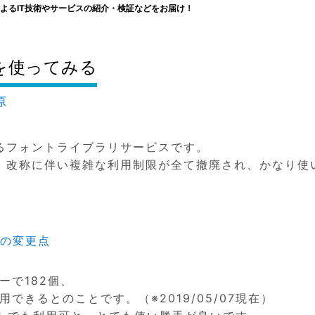
よるIT技術やサービスの紹介・検証などをお届け！
it）を使ってみる
原
提供するフォントライブラリサービスです。
たが、改称に伴い複雑な利用制限が全て撤廃され、かなり使
』への変更点
ーで182個、
用できるとのことです。（※2019/05/07現在）