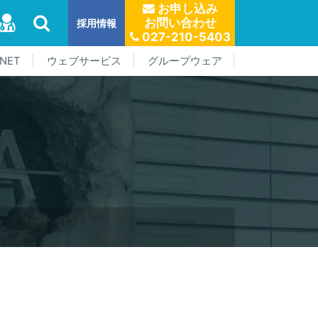
お申し込み
お問い合わせ
採用情報
027-210-5403
NET
ウェブサービス
グループウェア