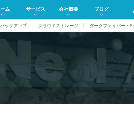
ホーム
サービス
会社概要
ブログ
ドバックアップ
クラウドストレージ
ダークファイバー・SI