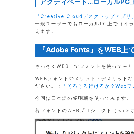
アクティベート…ローカルPC
『Creative Cloudデスクトップアプリ
一般ユーザーでもローカルPC上で（イ
えます。
『Adobe Fonts』をWEB
さっそくWEB上でフォントを使ってみ
WEBフォントのメリット・デメリット
ださい。→
「そろそろ行けるか？Webフ
今回は日本語の貂明朝を使ってみます。
各フォントのWEBプロジェクト（＜/