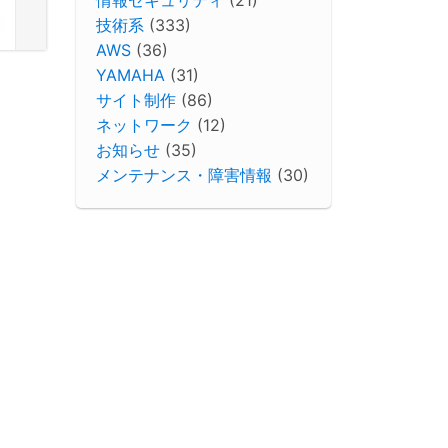
技術系
(333)
AWS
(36)
YAMAHA
(31)
サイト制作
(86)
ネットワーク
(12)
お知らせ
(35)
メンテナンス・障害情報
(30)