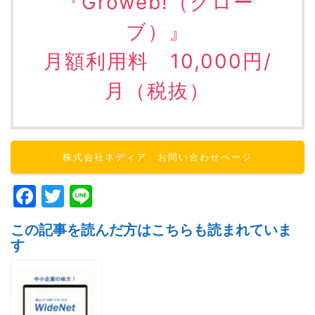
『Groweb!（グロー
ブ）』
月額利用料 10,000円/
月（税抜）
株式会社ネディア お問い合わせページ
F
T
Li
a
w
n
この記事を読んだ方はこちらも読まれていま
c
itt
e
す
e
er
b
o