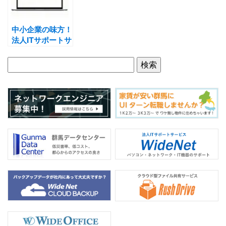
o
k
中小企業の味方！
法人ITサポートサ
ービス
WideNet！