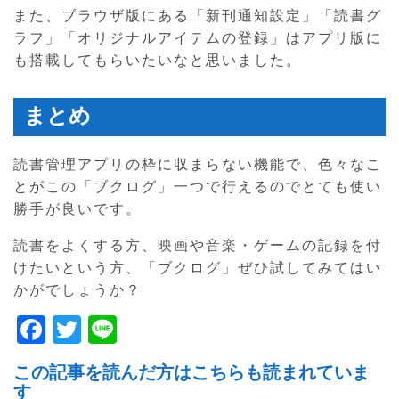
また、ブラウザ版にある「新刊通知設定」「読書グ
ラフ」「オリジナルアイテムの登録」はアプリ版に
も搭載してもらいたいなと思いました。
まとめ
読書管理アプリの枠に収まらない機能で、色々なこ
とがこの「ブクログ」一つで行えるのでとても使い
勝手が良いです。
読書をよくする方、映画や音楽・ゲームの記録を付
けたいという方、「ブクログ」ぜひ試してみてはい
かがでしょうか？
F
T
Li
a
w
n
この記事を読んだ方はこちらも読まれていま
c
itt
e
す