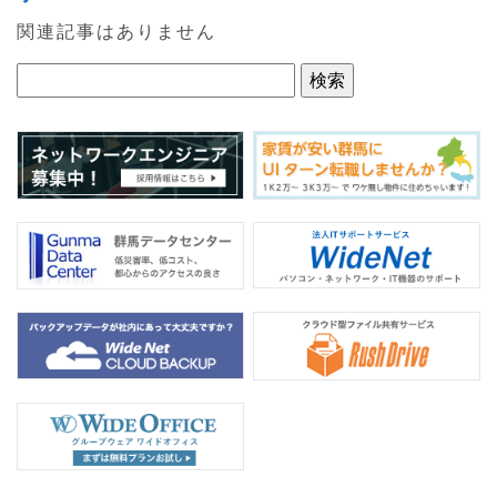
e
er
関連記事はありません
b
o
o
k