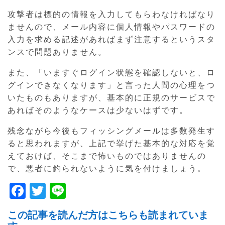
攻撃者は標的の情報を入力してもらわなければなり
ませんので、メール内容に個人情報やパスワードの
入力を求める記述があればまず注意するというスタ
ンスで問題ありません。
また、「いますぐログイン状態を確認しないと、ロ
グインできなくなります」と言った人間の心理をつ
いたものもありますが、基本的に正規のサービスで
あればそのようなケースは少ないはずです。
残念ながら今後もフィッシングメールは多数発生す
ると思われますが、上記で挙げた基本的な対応を覚
えておけば、そこまで怖いものではありませんの
で、悪者に釣られないように気を付けましょう。
F
T
Li
a
w
n
この記事を読んだ方はこちらも読まれていま
c
itt
e