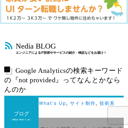
Nedia BLOG
エンジニアによるIT技術やサービスの紹介・検証などをお届け！
Google Analyticsの検索キーワード
の『not provided』ってなんとかなら
んのか
2018/01/16
What's Up
,
サイト制作
,
技術系
投稿者：
竹内
ブログ
ブログ
Nedia What's up!
Nedia What's up!