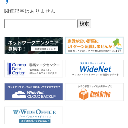
す
e
er
関連記事はありません
b
o
o
k