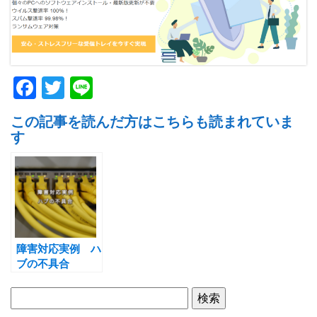
F
T
Li
a
w
n
この記事を読んだ方はこちらも読まれていま
c
itt
e
す
e
er
b
o
o
k
障害対応実例 ハ
ブの不具合