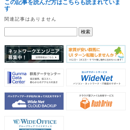
この記事を読んだ方はこちらも読まれていま
c
itt
e
す
e
er
関連記事はありません
b
o
o
k