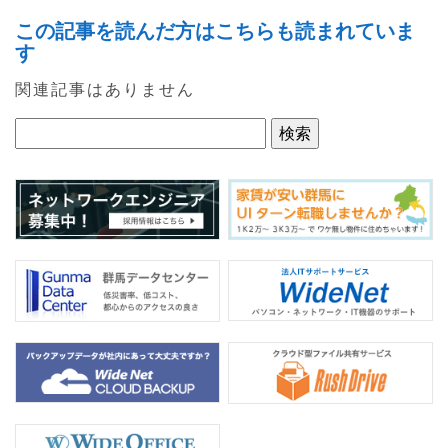
a
w
n
この記事を読んだ方はこちらも読まれていま
c
itt
e
す
e
er
関連記事はありません
b
o
o
k