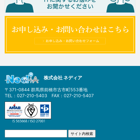
株式会社 ネディア
〒371-0844 群馬県前橋市古市町553番地
TEL：027-210-5403 FAX：027-210-5407