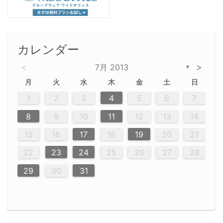
カレンダー
<
>
7月 2013
▼
月
火
水
木
金
土
日
2
5
5
2
5
3
6
4
6
2
2
5
3
6
4
2
5
3
4
3
5
3
6
2
4
2
5
5
4
6
2
4
3
5
3
6
5
3
5
4
6
2
4
3
6
2
3
5
2
5
3
6
4
2
5
3
3
6
2
4
2
5
3
6
4
4
3
5
3
6
2
4
2
5
4
6
3
5
3
6
3
6
4
6
3
5
4
2
5
3
6
4
6
2
5
3
6
4
7
7
7
7
7
7
7
7
7
7
7
7
7
7
7
7
7
7
7
1
1
1
1
1
1
1
1
1
1
1
1
1
1
1
1
1
1
1
1
1
1
1
1
1
2
3
4
5
6
7
12
14
12
14
12
10
13
13
12
10
13
14
12
14
10
10
12
10
13
14
12
12
13
14
10
12
10
13
12
14
10
12
13
14
14
10
13
14
10
12
12
10
13
14
12
14
10
10
13
14
12
10
13
14
10
12
10
13
14
12
13
14
10
12
10
13
14
10
13
13
10
12
14
12
14
10
13
13
12
10
13
11
11
11
11
11
11
11
11
11
11
11
11
11
11
11
11
11
11
9
8
8
9
8
9
9
8
8
9
8
9
9
8
9
8
8
9
8
9
8
9
8
8
9
9
9
8
8
8
9
9
8
8
8
8
8
9
8
9
8
8
8
9
10
11
12
13
14
20
20
20
20
20
20
20
20
20
20
20
20
20
20
20
20
20
20
20
16
19
21
19
15
15
21
16
19
15
18
16
16
19
15
15
18
21
16
19
21
18
19
15
16
18
21
16
19
19
15
18
16
18
21
19
15
19
21
19
15
18
16
18
21
21
15
16
21
19
15
16
19
15
15
18
21
16
19
21
16
18
21
16
19
15
15
18
18
21
19
15
16
18
21
16
19
15
18
21
19
15
21
15
18
19
15
15
18
21
16
19
21
15
18
16
19
15
15
18
17
17
17
17
17
17
17
17
17
17
17
17
17
17
17
17
17
17
17
17
17
17
15
16
17
18
19
20
21
23
26
28
26
22
22
28
23
26
24
22
25
23
23
26
22
24
22
25
28
23
26
28
24
25
24
26
22
24
23
25
28
23
26
26
22
25
23
25
28
24
26
22
24
26
28
24
26
22
25
23
25
28
28
24
22
23
28
24
26
22
23
26
22
24
22
25
28
23
26
28
24
24
23
25
28
23
26
22
24
22
25
25
28
24
26
22
24
23
25
28
23
26
22
25
28
24
26
22
24
28
24
22
25
24
26
22
22
25
28
23
26
28
24
22
25
23
26
22
24
22
25
27
27
27
27
27
27
27
27
27
27
27
27
27
27
27
27
27
27
27
22
23
24
25
26
27
28
30
29
30
29
30
29
29
30
29
30
30
29
30
29
29
30
29
30
29
29
29
30
30
30
29
29
29
30
30
29
29
29
29
30
29
29
29
31
31
31
31
31
31
31
31
31
31
31
31
31
29
30
31