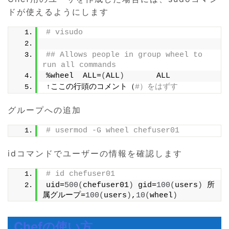
ドが使えるようにします
# visudo
## Allows people in group wheel to 
run all commands
%wheel  ALL=
(
ALL
)
       ALL
↑ここの行頭のコメント（
#）をはずす
グループへの追加
# usermod -G wheel chefuser01
idコマンドでユーザーの情報を確認します
# id chefuser01
uid=
500
(
chefuser01
)
 gid=
100
(
users
)
 所
属グループ=
100
(
users
)
,
10
(
wheel
)
Chefの使い方