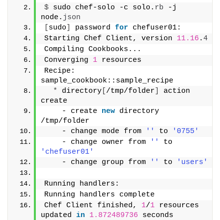
$
 sudo chef-solo -c solo.
rb
 -j 
node.
json
[
sudo
]
 password 
for
 chefuser01:
Starting Chef Client, version 
11.16
.
4
Compiling Cookbooks...
Converging 
1
 resources
Recipe: 
sample_cookbook::sample_recipe
*
 directory
[
/tmp/folder
]
 action 
create
    - create 
new
 directory 
/tmp/folder
    - change mode from 
''
 to 
'0755'
    - change owner from 
''
 to 
'chefuser01'
    - change group from 
''
 to 
'users'
Running handlers:
Running handlers complete
Chef Client finished, 
1
/
1
 resources 
updated 
in
1.872489736
 seconds