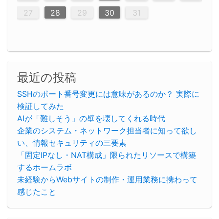
30
29
30
29
30
29
29
30
29
30
30
29
30
29
29
30
29
30
29
29
29
30
30
30
29
29
29
30
30
29
29
29
29
30
29
29
29
31
31
31
31
31
31
31
31
31
31
31
31
31
27
28
29
30
31
最近の投稿
SSHのポート番号変更には意味があるのか？ 実際に
検証してみた
AIが「難しそう」の壁を壊してくれる時代
企業のシステム・ネットワーク担当者に知って欲し
い、情報セキュリティの三要素
「固定IPなし・NAT構成」限られたリソースで構築
するホームラボ
未経験からWebサイトの制作・運用業務に携わって
感じたこと