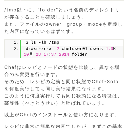
/tmp以下に、“folder”という名前のディレクトリ
が存在することを確認しましょう。
また、ファイルのowner・group・modeも定義し
た内容になっているはずです。
$ ls -lh /tmp
drwxr-xr-x  
2
 chefuser01 users 
4.0
K 
10
月 
28
17
:
37
2014
 folder
Chefはレシピとノードの状態を比較し、異なる場
合のみ変更を行います。
そのため、レシピの定義と同じ状態でChef-Solo
を何度実行しても同じ実行結果になります。
このように何度実行しても同じ状態になる特徴は、
冪等性（べきとうせい）と呼ばれています。
以上がChefのインストールと使い方になります。
レシピは非常に簡単な内容でしたが、まずこの基本