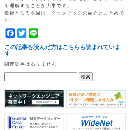
を理解することが大事です。
最後となる次回は、クックブックの紹介とまとめで
す。
F
T
Li
a
w
n
この記事を読んだ方はこちらも読まれていま
c
itt
e
す
e
er
関連記事はありません
b
o
o
k