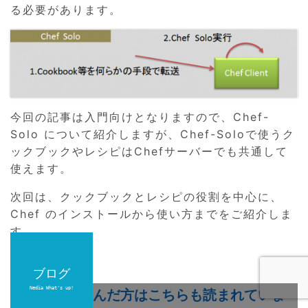
る必要があります。
今回の記事は入門向けとなりますので、Chef-
Solo について紹介しますが、Chef-Soloで使うク
ックブックやレシピはChefサーバーでも共通して
使えます。
次回は、クックブックとレシピの役割を中心に、
Chef のインストールから使い方までをご紹介しま
す。
F
T
Li
ブログ
ブログ
ブログ
a
w
n
Nedia What's up!
Nedia What's up!
Nedia What's up!
この記事を読んだ方はこちらも読まれていま
c
itt
e