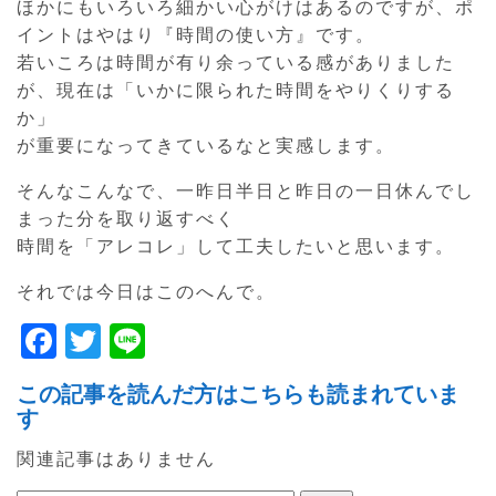
ほかにもいろいろ細かい心がけはあるのですが、ポ
イントはやはり『時間の使い方』です。
若いころは時間が有り余っている感がありました
が、現在は「いかに限られた時間をやりくりする
か」
が重要になってきているなと実感します。
そんなこんなで、一昨日半日と昨日の一日休んでし
まった分を取り返すべく
時間を「アレコレ」して工夫したいと思います。
それでは今日はこのへんで。
F
T
Li
a
w
n
この記事を読んだ方はこちらも読まれていま
c
itt
e
す
e
er
関連記事はありません
b