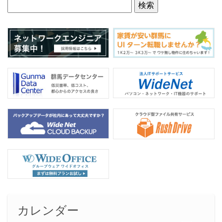
o
o
k
カレンダー