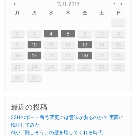
<
>
12月 2013
▼
月
火
水
木
金
土
日
2
5
5
2
5
3
6
4
6
2
2
5
3
6
4
2
5
3
4
3
5
3
6
2
4
2
5
5
4
6
2
4
3
5
3
6
5
3
5
4
6
2
4
3
6
2
3
5
2
5
3
6
4
2
5
3
3
6
2
4
2
5
3
6
4
4
3
5
3
6
2
4
2
5
4
6
3
5
3
6
3
6
4
6
3
5
4
2
5
3
6
4
6
2
5
3
6
4
7
7
7
7
7
7
7
7
7
7
7
7
7
7
7
7
7
7
7
7
1
1
1
1
1
1
1
1
1
1
1
1
1
1
1
1
1
1
1
1
1
1
1
1
12
14
12
14
12
10
13
13
12
10
13
14
12
14
10
10
12
10
13
14
12
12
13
14
10
12
10
13
12
14
10
12
13
14
14
10
13
14
10
12
12
10
13
14
12
14
10
10
13
14
12
10
13
14
10
12
10
13
14
12
13
14
10
12
10
13
14
10
13
13
10
12
14
12
14
10
13
13
12
10
13
14
11
11
11
11
11
11
11
11
11
11
11
11
11
11
11
11
11
11
9
8
8
9
8
9
9
8
8
9
8
9
9
8
9
8
8
9
8
9
8
9
8
8
9
9
9
8
8
8
9
9
8
8
8
8
8
9
8
9
8
2
3
4
5
6
7
8
20
20
20
20
20
20
20
20
20
20
20
20
20
20
20
20
20
20
20
16
19
21
19
15
15
21
16
19
15
18
16
16
19
15
15
18
21
16
19
21
18
19
15
16
18
21
16
19
19
15
18
16
18
21
19
15
19
21
19
15
18
16
18
21
21
15
16
21
19
15
16
19
15
15
18
21
16
19
21
16
18
21
16
19
15
15
18
18
21
19
15
16
18
21
16
19
15
18
21
19
15
21
15
18
19
15
15
18
21
16
19
21
15
18
16
19
15
18
21
17
17
17
17
17
17
17
17
17
17
17
17
17
17
17
17
17
17
17
17
17
17
9
10
11
12
13
14
15
23
26
28
26
22
22
28
23
26
24
22
25
23
23
26
22
24
22
25
28
23
26
28
24
25
24
26
22
24
23
25
28
23
26
26
22
25
23
25
28
24
26
22
24
26
28
24
26
22
25
23
25
28
28
24
22
23
28
24
26
22
23
26
22
24
22
25
28
23
26
28
24
24
23
25
28
23
26
22
24
22
25
25
28
24
26
22
24
23
25
28
23
26
22
25
28
24
26
22
24
28
24
22
25
24
26
22
22
25
28
23
26
28
24
22
25
23
26
24
22
25
28
27
27
27
27
27
27
27
27
27
27
27
27
27
27
27
27
27
27
27
16
17
18
19
20
21
22
30
29
30
29
30
29
29
30
29
30
30
29
30
29
29
30
29
30
29
29
29
30
30
30
29
29
29
30
30
29
29
29
29
30
29
29
31
31
31
31
31
31
31
31
31
31
31
31
31
23
24
25
26
27
28
29
30
31
最近の投稿
SSHのポート番号変更には意味があるのか？ 実際に
検証してみた
AIが「難しそう」の壁を壊してくれる時代