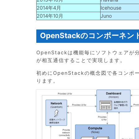
2014年4月
Icehouse
2014年10月
Juno
OpenStackのコンポーネン
OpenStackは機能毎にソフトウェ
が相互通信することで実現します。
初めにOpenStackの概念図で各コ
ります。