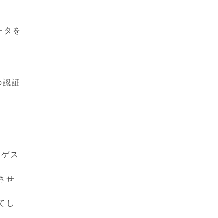
ータを
の認証
てゲス
させ
てし