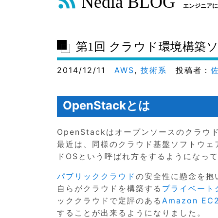
Nedia BLOG
エンジニアに
第1回 クラウド環境構築ソフトウ
2014/12/11
AWS
,
技術系
投稿者：
OpenStackとは
OpenStackはオープンソースのクラ
最近は、同様のクラウド基盤ソフトウェアである
ドOSという呼ばれ方をするようになっ
パブリッククラウド
の安全性に懸念を抱
自らがクラウドを構築する
プライベート
ッククラウドで定評のある
Amazon EC
することが出来るようになりました。