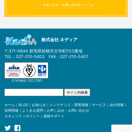
株式会社 ネディア
〒371-0844 群馬県前橋市古市町553番地
TEL：027-210-5403 FAX：027-210-5407
ホーム
｜
BLOG
｜
お知らせ
｜
メンテナンス・障害情報
｜
サービス
｜
会社情報
｜
採用情報
｜
よくある質問
｜
お申し込み・お問い合わせ
セキュリティポリシー
｜
遠隔サポート