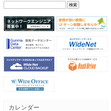
o
o
k
カレンダー