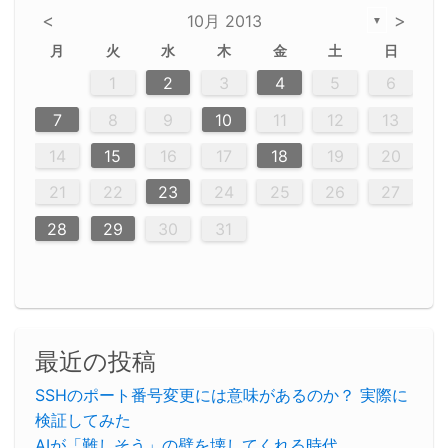
<
>
10月 2013
▼
月
火
水
木
金
土
日
2
5
5
2
5
3
6
4
6
2
2
5
3
6
4
2
5
3
4
3
5
3
6
2
4
2
5
5
4
6
2
4
3
5
3
6
5
3
5
4
6
2
4
3
6
2
3
5
2
5
3
6
4
2
5
3
3
6
2
4
2
5
3
6
4
4
3
5
3
6
2
4
2
5
4
6
3
5
3
6
3
6
4
6
3
5
4
2
5
3
6
4
6
2
5
3
4
7
7
7
7
7
7
7
7
7
7
7
7
7
7
7
7
7
7
7
7
1
1
1
1
1
1
1
1
1
1
1
1
1
1
1
1
1
1
1
1
1
1
1
1
1
2
3
4
5
6
12
14
12
14
12
10
13
13
12
10
13
14
12
14
10
10
12
10
13
14
12
12
13
14
10
12
10
13
12
14
10
12
13
14
14
10
13
14
10
12
12
10
13
14
12
14
10
10
13
14
12
10
13
14
10
12
10
13
14
12
13
14
10
12
10
13
14
10
13
13
10
12
14
12
14
10
13
13
12
10
14
11
11
11
11
11
11
11
11
11
11
11
11
11
11
11
11
11
11
9
8
8
9
8
9
9
8
8
9
8
9
9
8
9
8
8
9
8
9
8
9
8
8
9
9
9
8
8
8
9
9
8
8
8
8
8
9
8
9
8
8
7
8
9
10
11
12
13
20
20
20
20
20
20
20
20
20
20
20
20
20
20
20
20
20
20
16
19
21
19
15
15
21
16
19
15
18
16
16
19
15
15
18
21
16
19
21
18
19
15
16
18
21
16
19
19
15
18
16
18
21
19
15
19
21
19
15
18
16
18
21
21
15
16
21
19
15
16
19
15
15
18
21
16
19
21
16
18
21
16
19
15
15
18
18
21
19
15
16
18
21
16
19
15
18
21
19
15
21
15
18
19
15
15
18
21
16
19
21
15
18
16
19
15
15
18
21
17
17
17
17
17
17
17
17
17
17
17
17
17
17
17
17
17
17
17
17
17
17
14
15
16
17
18
19
20
23
26
28
26
22
22
28
23
26
24
22
25
23
23
26
22
24
22
25
28
23
26
28
24
25
24
26
22
24
23
25
28
23
26
26
22
25
23
25
28
24
26
22
24
26
28
24
26
22
25
23
25
28
28
24
22
23
28
24
26
22
23
26
22
24
22
25
28
23
26
28
24
24
23
25
28
23
26
22
24
22
25
25
28
24
26
22
24
23
25
28
23
26
22
25
28
24
26
22
24
28
24
22
25
24
26
22
22
25
28
23
26
28
24
22
25
23
26
22
24
22
25
28
27
27
27
27
27
27
27
27
27
27
27
27
27
27
27
27
27
27
21
22
23
24
25
26
27
30
29
30
29
30
29
29
30
29
30
30
29
30
29
29
30
29
30
29
29
29
30
30
30
29
29
29
30
30
29
29
29
29
30
29
29
29
31
31
31
31
31
31
31
31
31
31
31
31
31
28
29
30
31
最近の投稿
SSHのポート番号変更には意味があるのか？ 実際に
検証してみた
AIが「難しそう」の壁を壊してくれる時代