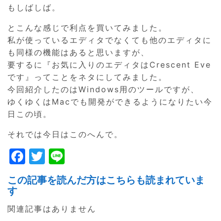
もしばしば。
とこんな感じで利点を買いてみました。
私が使っているエディタでなくても他のエディタに
も同様の機能はあると思いますが、
要するに『お気に入りのエディタはCrescent Eve
です』ってことをネタにしてみました。
今回紹介したのはWindows用のツールですが、
ゆくゆくはMacでも開発ができるようになりたい今
日この頃。
それでは今日はこのへんで。
F
T
Li
a
w
n
この記事を読んだ方はこちらも読まれていま
c
itt
e
す
e
er
関連記事はありません
b