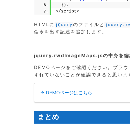
})
;
<
/script
>
HTMLに
のファイルと
jQuery
jquery.r
命令を出す記述を追加します。
jquery.rwdImageMaps.js
DEMOページをご確認ください。ブラ
ずれていないことが確認できると思いま
→ DEMOページはこちら
まとめ