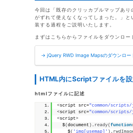
今回は「既存のクリッカブルマップあり
がずれて使えなくなってしまった。」と
装する過程をご説明いたします。
まずはこちらからファイルをダウンロー
→ jQuery RWD Image Mapsのダウン
HTML内にScriptファイルを
htmlファイルに記述
<
script src=
"common/scripts/
<
script src=
"common/scripts/
<
script
>
  $
(
document
)
.
ready
(
function
    $
(
'img[usemap]'
)
.
rwdImag