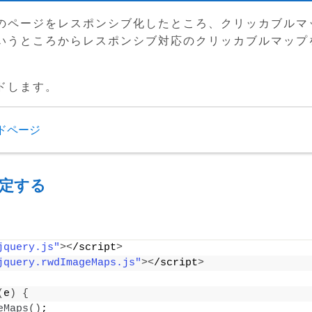
のページをレスポンシブ化したところ、クリッカブルマ
いうところからレスポンシブ対応のクリッカブルマップ
ドします。
ロードページ
設定する
jquery.js"
><
/script
>
jquery.rwdImageMaps.js"
><
/script
>
(
e
)
{
eMaps
()
;