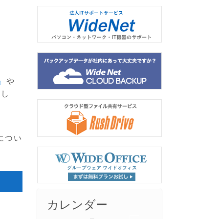
』
や
まし
につい
カレンダー