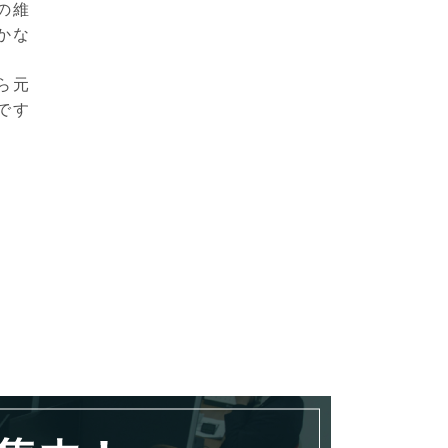
の維
かな
ら元
です