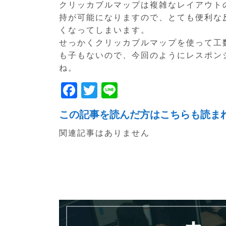
クリッカブルマップは複雑なレイアウト
持が可能になりますので、とても便利な
くなってしまいます。
せっかくクリッカブルマップを使って工
も子もないので、今回のようにレスポン
ね。
F
T
Li
a
w
n
この記事を読んだ方はこちらも読ま
c
itt
e
関連記事はありません
e
er
b
o
o
k