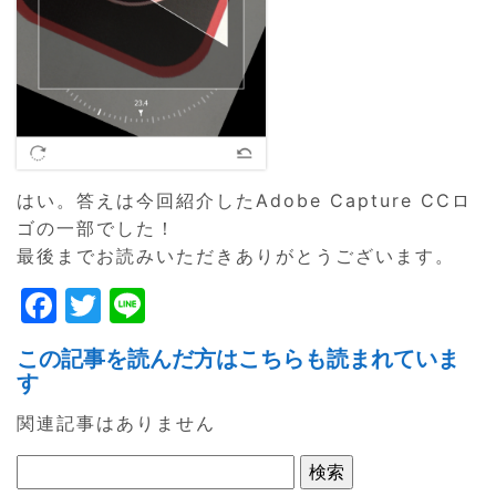
はい。答えは今回紹介したAdobe Capture CCロ
ゴの一部でした！
最後までお読みいただきありがとうございます。
F
T
Li
a
w
n
この記事を読んだ方はこちらも読まれていま
c
itt
e
す
e
er
関連記事はありません
b
o