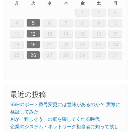
月
火
水
木
金
土
日
2
5
5
2
5
3
6
4
6
2
2
5
3
6
4
2
5
3
4
3
5
3
6
2
4
2
5
5
4
6
2
4
3
5
3
6
5
3
5
4
6
2
4
3
6
2
3
5
2
5
3
6
4
2
5
3
3
6
2
4
2
5
3
6
4
4
5
3
6
2
4
2
5
4
6
3
5
3
6
3
6
4
6
3
5
4
2
5
3
6
4
6
2
5
3
6
4
7
7
7
7
7
7
7
7
7
7
7
7
7
7
7
7
7
7
7
7
1
1
1
1
1
1
1
1
1
1
1
1
1
1
1
1
1
1
1
1
1
1
1
1
1
2
3
12
14
12
14
12
10
13
13
12
10
13
14
12
14
10
10
12
10
13
14
12
12
13
14
10
12
10
13
12
14
10
12
13
14
14
10
13
14
10
12
12
10
13
14
12
14
10
10
13
14
12
10
13
14
12
10
13
14
12
13
14
10
12
10
13
14
10
13
13
10
12
14
12
14
10
13
13
12
10
13
14
11
11
11
11
11
11
11
11
11
11
11
11
11
11
11
11
11
11
9
8
8
9
8
9
9
8
8
9
8
9
9
8
9
8
8
9
8
9
8
9
8
8
9
9
9
8
8
8
9
9
8
8
8
8
8
9
8
9
8
8
4
5
6
7
8
9
10
20
20
20
20
20
20
20
20
20
20
20
20
20
20
20
20
20
20
20
16
19
21
19
15
15
21
16
19
15
18
16
16
19
15
15
18
21
16
19
21
18
19
15
16
18
21
16
19
19
15
18
16
18
21
19
15
19
21
19
15
18
16
18
21
21
15
16
21
19
15
16
19
15
15
18
21
16
19
21
16
18
21
16
19
15
15
18
18
21
19
15
16
18
21
16
19
15
18
21
19
15
21
15
18
19
15
15
18
21
16
19
21
15
18
16
19
15
15
18
21
17
17
17
17
17
17
17
17
17
17
17
17
17
17
17
17
17
17
17
17
17
11
12
13
14
15
16
17
23
26
28
26
22
22
28
23
26
24
22
25
23
23
26
22
24
22
25
28
23
26
28
24
25
24
26
22
24
23
25
28
23
26
26
22
25
23
25
28
24
26
22
24
26
28
24
26
22
25
23
25
28
28
24
22
23
28
24
26
22
23
26
22
24
22
25
28
23
26
28
24
24
23
25
28
23
26
22
24
22
25
25
28
26
22
24
23
25
28
23
26
22
25
28
24
26
22
24
28
24
22
25
24
26
22
22
25
28
23
26
28
24
22
25
23
26
22
24
22
25
28
27
27
27
27
27
27
27
27
27
27
27
27
27
27
27
27
27
27
27
18
19
20
21
22
23
24
30
29
30
29
30
29
29
30
29
30
30
29
30
29
29
30
29
30
29
29
29
30
30
30
29
29
29
30
30
29
29
29
29
30
29
29
29
31
31
31
31
31
31
31
31
31
31
31
31
25
26
27
28
29
30
31
最近の投稿
SSHのポート番号変更には意味があるのか？ 実際に
検証してみた
AIが「難しそう」の壁を壊してくれる時代
企業のシステム・ネットワーク担当者に知って欲し