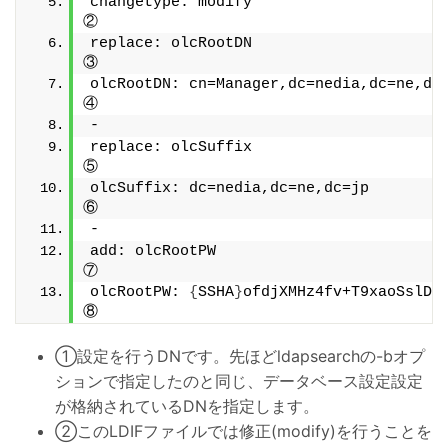
changetype: modify　　　　　　　　　　　
②
replace: olcRootDN　　　　　　　　　　　
③
olcRootDN: cn=Manager,dc=nedia,dc=ne,dc=jp           
④
-
replace: olcSuffix                                      
⑤
olcSuffix: dc=nedia,dc=ne,dc=jp                         
⑥
-
add: olcRootPW                                          
⑦
olcRootPW: 
{
SSHA
}
ofdjXMHz4fv+T9xaoSslDl7HYDL
⑧
①設定を行うDNです。先ほどldapsearchの-bオプ
ションで指定したのと同じ、データベース設定設定
が格納されているDNを指定します。
②このLDIFファイルでは修正(modify)を行うことを