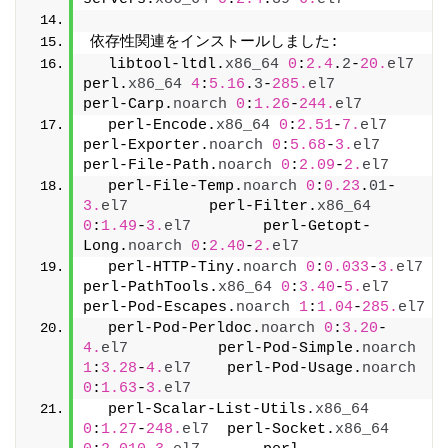
依存性関連をインストールしました:
  libtool-ltdl.
x86_64
0
:
2.4
.
2
-
20.
el7
perl.
x86_64
4
:
5.16
.
3
-
285.
el7
perl-Carp.
noarch
0
:
1.26
-
244.
el7
  perl-Encode.
x86_64
0
:
2.51
-
7.
el7
perl-Exporter.
noarch
0
:
5.68
-
3.
el7
perl-File-Path.
noarch
0
:
2.09
-
2.
el7
  perl-File-Temp.
noarch
0
:
0.23
.
01
-
3.
el7
         perl-Filter.
x86_64
0
:
1.49
-
3.
el7
        perl-Getopt-
Long.
noarch
0
:
2.40
-
2.
el7
  perl-HTTP-Tiny.
noarch
0
:
0.033
-
3.
el7
perl-PathTools.
x86_64
0
:
3.40
-
5.
el7
perl-Pod-Escapes.
noarch
1
:
1.04
-
285.
el7
  perl-Pod-Perldoc.
noarch
0
:
3.20
-
4.
el7
          perl-Pod-Simple.
noarch
1
:
3.28
-
4.
el7
    perl-Pod-Usage.
noarch
0
:
1.63
-
3.
el7
  perl-Scalar-List-Utils.
x86_64
0
:
1.27
-
248.
el7
  perl-Socket.
x86_64