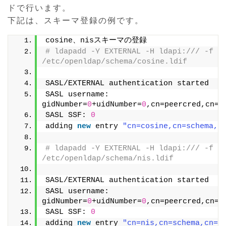
ドで行います。
下記は、スキーマ登録の例です。
cosine、nisスキーマの登録
# ldapadd -Y EXTERNAL -H ldapi:/// -f 
/etc/openldap/schema/cosine.ldif
SASL/EXTERNAL authentication started
SASL username: 
gidNumber=
0
+uidNumber=
0
,cn=peercred,cn=e
SASL SSF: 
0
adding 
new
 entry 
"cn=cosine,cn=schema,c
# ldapadd -Y EXTERNAL -H ldapi:/// -f 
/etc/openldap/schema/nis.ldif
SASL/EXTERNAL authentication started
SASL username: 
gidNumber=
0
+uidNumber=
0
,cn=peercred,cn=e
SASL SSF: 
0
adding 
new
 entry 
"cn=nis,cn=schema,cn=c