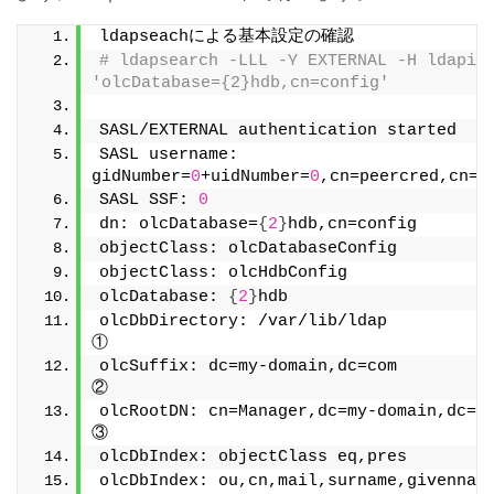
ldapseachによる基本設定の確認
# ldapsearch -LLL -Y EXTERNAL -H ldapi:/
'olcDatabase={2}hdb,cn=config'
SASL/EXTERNAL authentication started
SASL username: 
gidNumber=
0
+uidNumber=
0
,cn=peercred,cn=e
SASL SSF: 
0
dn: olcDatabase=
{
2
}
hdb,cn=config
objectClass: olcDatabaseConfig
objectClass: olcHdbConfig
olcDatabase: 
{
2
}
hdb
olcDbDirectory: /var/lib/ldap                           
①
olcSuffix: dc=my-domain,dc=com                          
②
olcRootDN: cn=Manager,dc=my-domain,dc=com              
③
olcDbIndex: objectClass eq,pres
olcDbIndex: ou,cn,mail,surname,givennam