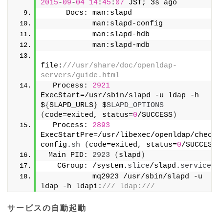
2015
-
09
-
04
14
:
45
:
07
 JST; 3s ago
     Docs: man:slapd
           man:slapd-config
           man:slapd-hdb
           man:slapd-mdb
file:
///usr/share/doc/openldap-
servers/guide.html
  Process: 
2921
ExecStart=/usr/sbin/slapd -u ldap -h 
$
{
SLAPD_URLS
}
 $
SLAPD_OPTIONS
(
code=exited, status=
0
/SUCCESS
)
  Process: 
2893
ExecStartPre=/usr/libexec/openldap/check
config.
sh
(
code=exited, status=
0
/SUCCESS
 Main PID: 
2923
(
slapd
)
   CGroup: /system.
slice
/slapd.
service
           mq2923 /usr/sbin/slapd -u 
ldap -h ldapi:
/// ldap:///
サービスの自動起動