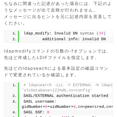
ちなみに間違った記述があった場合には、下記のよ
うなメッセージが出て反映が行われません。
メッセージに出るヒントを元に記述内容を見直して
ください。
ldap_modify: Invalid DN 
syntax
(
34
)
        additional info: invalid DN
ldapmodifyコマンドの引数の-fオプションでは、
先ほど作成したLDIFファイルを指定します。
先ほどのldapseachによる基本設定の確認コマン
ドで変更されているか確認します。
# ldapsearch -LLL -Y EXTERNAL -H ldapi:/
'olcDatabase={2}hdb,cn=config'
SASL/EXTERNAL authentication started
SASL username: 
gidNumber=
0
+uidNumber=
0
,cn=peercred,cn=e
SASL SSF: 
0