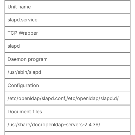
Unit name
slapd.service
TCP Wrapper
slapd
Daemon program
/usr/sbin/slapd
Configuration
/etc/openldap/slapd.conf,/etc/openldap/slapd.d/
Document files
/usr/share/doc/openldap-servers-2.4.39/