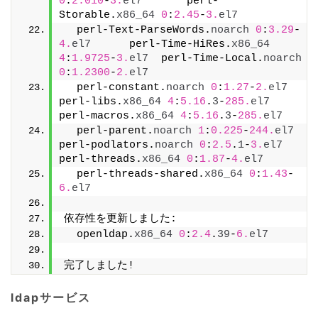
0
:
2.010
-
3.
el7
       perl-
Storable.
x86_64
0
:
2.45
-
3.
el7
  perl-Text-ParseWords.
noarch
0
:
3.29
-
4.
el7
      perl-Time-HiRes.
x86_64
4
:
1.9725
-
3.
el7
  perl-Time-Local.
noarch
0
:
1.2300
-
2.
el7
  perl-constant.
noarch
0
:
1.27
-
2.
el7
perl-libs.
x86_64
4
:
5.16
.
3
-
285.
el7
perl-macros.
x86_64
4
:
5.16
.
3
-
285.
el7
  perl-parent.
noarch
1
:
0.225
-
244.
el7
perl-podlators.
noarch
0
:
2.5
.
1
-
3.
el7
perl-threads.
x86_64
0
:
1.87
-
4.
el7
  perl-threads-shared.
x86_64
0
:
1.43
-
6.
el7
依存性を更新しました:
  openldap.
x86_64
0
:
2.4
.
39
-
6.
el7
完了しました!
ldapサービス