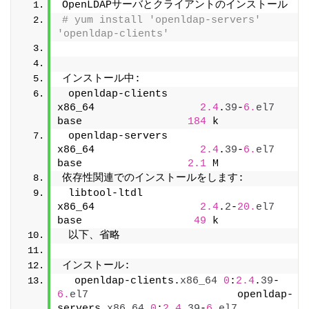
OpenLDAPサーバとクライアントのインストール
# yum install 'openldap-servers' 
'openldap-clients'
インストール中:
 openldap-clients                       
x86_64                 
2.4
.
39
-
6.
el7
base                 
184
 k
 openldap-servers                       
x86_64                 
2.4
.
39
-
6.
el7
base                 
2.1
 M
依存性関連でのインストールをします:
 libtool-ltdl                           
x86_64                 
2.4
.
2
-
20.
el7
base                  
49
 k
 以下、省略
インストール:
  openldap-clients.
x86_64
0
:
2.4
.
39
-
6.
el7
                        openldap-
servers.
x86_64
0
:
2.4
.
39
-
6.
el7