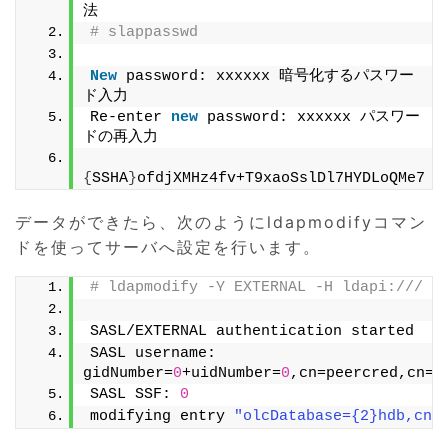
法
# slappasswd
New
 password: xxxxxx 暗号化するパスワー
ド入力
Re-enter 
new
 password: xxxxxx パスワー
ドの再入力
{
SSHA
}
ofdjXMHz4fv+T9xaoSslDl7HYDLoQMe7
データができたら、次のようにldapmodifyコマン
ドを使ってサーバへ設定を行います。
# ldapmodify -Y EXTERNAL -H ldapi:/// -
SASL/EXTERNAL authentication started
SASL username: 
gidNumber=
0
+uidNumber=
0
,cn=peercred,cn=e
SASL SSF: 
0
modifying entry 
"olcDatabase={2}hdb,cn=