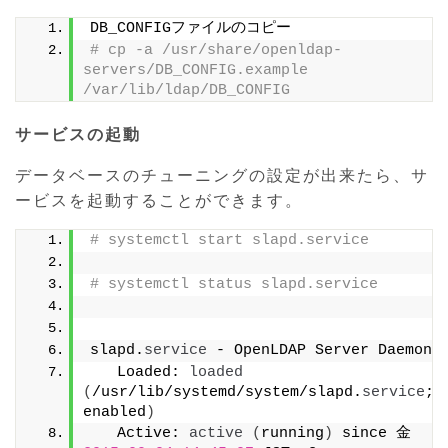
DB_CONFIGファイルのコピー
# cp -a /usr/share/openldap-
servers/DB_CONFIG.example 
/var/lib/ldap/DB_CONFIG
サービスの起動
データベースのチューニングの設定が出来たら、サ
ービスを起動することができます。
# systemctl start slapd.service
# systemctl status slapd.service
slapd.
service
 - OpenLDAP Server Daemon
   Loaded: 
loaded
(
/usr/lib/systemd/system/slapd.
service
; 
enabled
)
   Active: 
active
(
running
)
 since 金 