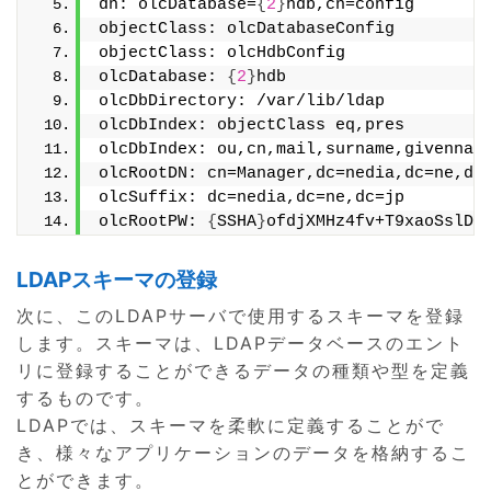
dn: olcDatabase=
{
2
}
hdb,cn=config
objectClass: olcDatabaseConfig
objectClass: olcHdbConfig
olcDatabase: 
{
2
}
hdb
olcDbDirectory: /var/lib/ldap
olcDbIndex: objectClass eq,pres
olcDbIndex: ou,cn,mail,surname,givennam
olcRootDN: cn=Manager,dc=nedia,dc=ne,dc
olcSuffix: dc=nedia,dc=ne,dc=jp
olcRootPW: 
{
SSHA
}
ofdjXMHz4fv+T9xaoSslDl
LDAPスキーマの登録
次に、このLDAPサーバで使用するスキーマを登録
します。スキーマは、LDAPデータベースのエント
リに登録することができるデータの種類や型を定義
するものです。
LDAPでは、スキーマを柔軟に定義することがで
き、様々なアプリケーションのデータを格納するこ
とができます。