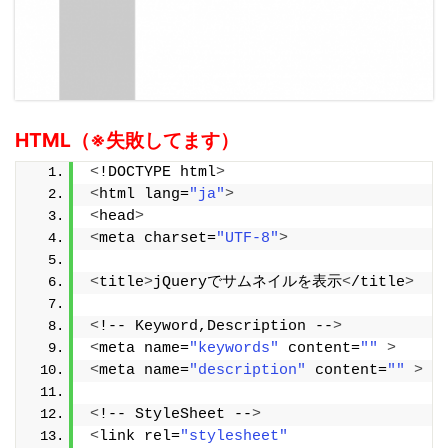
HTML（※失敗してます）
<
!DOCTYPE html
>
<
html lang=
"ja"
>
<
head
>
<
meta charset=
"UTF-8"
>
<
title
>
jQueryでサムネイルを表示
<
/title
>
<
!-- Keyword,Description --
>
<
meta name=
"keywords"
 content=
""
>
<
meta name=
"description"
 content=
""
>
<
!-- StyleSheet --
>
<
link rel=
"stylesheet"