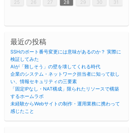
30
29
30
29
30
29
29
30
29
30
30
29
30
29
29
30
29
30
29
29
29
30
30
30
29
29
29
30
30
29
29
29
29
30
29
29
29
31
31
31
31
31
31
31
31
31
31
31
31
25
26
27
28
29
30
31
最近の投稿
SSHのポート番号変更には意味があるのか？ 実際に
検証してみた
AIが「難しそう」の壁を壊してくれる時代
企業のシステム・ネットワーク担当者に知って欲し
い、情報セキュリティの三要素
「固定IPなし・NAT構成」限られたリソースで構築
するホームラボ
未経験からWebサイトの制作・運用業務に携わって
感じたこと