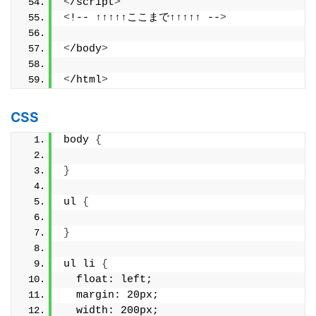
<
/script
>
<
!-- ↑↑↑↑↑ここまで↑↑↑↑↑ --
>
<
/body
>
<
/html
>
CSS
body 
{
}
ul 
{
}
ul li 
{
  float: left;
  margin: 20px;
  width: 200px;