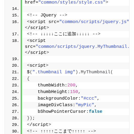
href=
"common/styles/style.css"
>
<
!-- JQuery --
>
<
script src=
"common/scripts/jquery.js"
>
<
/script
>
<
!-- ↓↓↓↓↓ここに追加↓↓↓↓↓ --
>
<
script 
src=
"common/scripts/jquery.MyThumbnail.j
<
/script
>
<
script
>
$
(
".thumbnail img"
)
.
MyThumbnail
(
{
    thumbWidth:
200
,
    thumbHeight:
150
,
    backgroundColor:
"#ccc"
,
    imageDivClass:
"myPic"
,
    bShowPointerCursor:
false
})
;
<
/script
>
<
!-- ↑↑↑↑↑ここまで↑↑↑↑↑ --
>