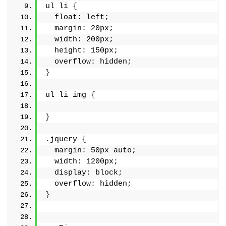
ul li 
{
  float: left;
  margin: 20px;
  width: 200px;
  height: 150px;
  overflow: hidden;
}
ul li img 
{
}
.jquery 
{
  margin: 50px auto;
  width: 1200px;
  display: block;
  overflow: hidden;
}