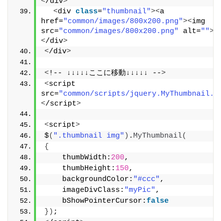
<
/div
>
<
div 
class
=
"thumbnail"
><
a 
href=
"common/images/800x200.png"
><
img 
src=
"common/images/800x200.png"
 alt=
""
><
<
/div
>
<
/div
>
<
!-- ↓↓↓↓↓ここに移動↓↓↓↓↓ --
>
<
script 
src=
"common/scripts/jquery.MyThumbnail.j
<
/script
>
<
script
>
$
(
".thumbnail img"
)
.
MyThumbnail
(
{
    thumbWidth:
200
,
    thumbHeight:
150
,
    backgroundColor:
"#ccc"
,
    imageDivClass:
"myPic"
,
    bShowPointerCursor:
false
})
;