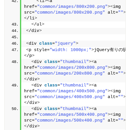
<
li
><
a 
href=
"common/images/800x200.png"
><
img 
src=
"common/images/800x200.png"
 alt=
""
><
<
/li
>
<
/ul
>
<
/div
>
<
div 
class
=
"jquery"
>
<
p style=
"width: 1000px;"
>
jQuery有りの状
<
/p
>
<
div 
class
=
"thumbnail"
><
a 
href=
"common/images/200x800.png"
><
img 
src=
"common/images/200x800.png"
 alt=
""
><
<
/div
>
<
div 
class
=
"thumbnail"
><
a 
href=
"common/images/400x500.png"
><
img 
src=
"common/images/400x500.png"
 alt=
""
><
<
/div
>
<
div 
class
=
"thumbnail"
><
a 
href=
"common/images/500x400.png"
><
img 
src=
"common/images/500x400.png"
 alt=
""
><
<
/div
>