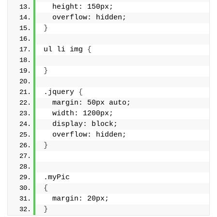
  height: 150px;
  overflow: hidden;
}
ul li img 
{
}
.jquery 
{
  margin: 50px auto;
  width: 1200px;
  display: block;
  overflow: hidden;
}
.myPic
{
  margin: 20px;
}