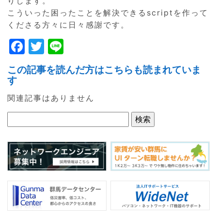
りします。
こういった困ったことを解決できるscriptを作って
くださる方々に日々感謝です。
F
T
Li
a
w
n
この記事を読んだ方はこちらも読まれていま
c
itt
e
す
e
er
関連記事はありません
b
o
o
k