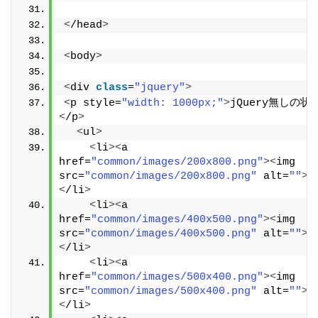
<
/head
>
<
body
>
<
div 
class
=
"jquery"
>
<
p style=
"width: 1000px;"
>
jQuery無しの状
<
/p
>
<
ul
>
<
li
><
a 
href=
"common/images/200x800.png"
><
img 
src=
"common/images/200x800.png"
 alt=
""
><
<
/li
>
<
li
><
a 
href=
"common/images/400x500.png"
><
img 
src=
"common/images/400x500.png"
 alt=
""
><
<
/li
>
<
li
><
a 
href=
"common/images/500x400.png"
><
img 
src=
"common/images/500x400.png"
 alt=
""
><
<
/li
>