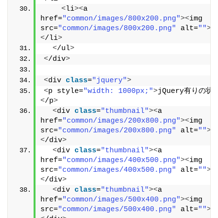
<
li
><
a 
href=
"common/images/800x200.png"
><
img 
src=
"common/images/800x200.png"
 alt=
""
><
<
/li
>
<
/ul
>
<
/div
>
<
div 
class
=
"jquery"
>
<
p style=
"width: 1000px;"
>
jQuery有りの状
<
/p
>
<
div 
class
=
"thumbnail"
><
a 
href=
"common/images/200x800.png"
><
img 
src=
"common/images/200x800.png"
 alt=
""
><
<
/div
>
<
div 
class
=
"thumbnail"
><
a 
href=
"common/images/400x500.png"
><
img 
src=
"common/images/400x500.png"
 alt=
""
><
<
/div
>
<
div 
class
=
"thumbnail"
><
a 
href=
"common/images/500x400.png"
><
img 
src=
"common/images/500x400.png"
 alt=
""
><