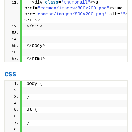
<
div 
class
=
"thumbnail"
><
a 
href=
"common/images/800x200.png"
><
img 
src=
"common/images/800x200.png"
 alt=
""
><
<
/div
>
<
/div
>
<
/body
>
<
/html
>
CSS
body 
{
}
ul 
{
}