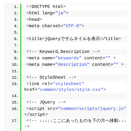
<
!DOCTYPE html
>
<
html lang=
"ja"
>
<
head
>
<
meta charset=
"UTF-8"
>
<
title
>
jQueryでサムネイルを表示
<
/title
>
<
!-- Keyword,Description --
>
<
meta name=
"keywords"
 content=
""
>
<
meta name=
"description"
 content=
""
>
<
!-- StyleSheet --
>
<
link rel=
"stylesheet"
href=
"common/styles/style.css"
>
<
!-- JQuery --
>
<
script src=
"common/scripts/jquery.js"
>
<
/script
>
<
!-- ↓↓↓↓↓ここにあったものを下の方へ移動↓↓↓↓↓
-
>