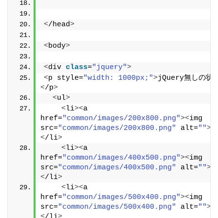
<
/head
>
<
body
>
<
div 
class
=
"jquery"
>
<
p style=
"width: 1000px;"
>
jQuery無しの状
<
/p
>
<
ul
>
<
li
><
a 
href=
"common/images/200x800.png"
><
img 
src=
"common/images/200x800.png"
 alt=
""
><
<
/li
>
<
li
><
a 
href=
"common/images/400x500.png"
><
img 
src=
"common/images/400x500.png"
 alt=
""
><
<
/li
>
<
li
><
a 
href=
"common/images/500x400.png"
><
img 
src=
"common/images/500x400.png"
 alt=
""
><
<
/li
>