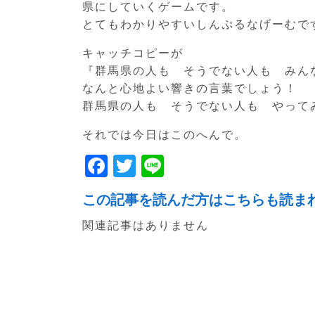
県にしていくゲームです。
とてもわかりやすいしんぷるなげーむで
キャッチコピーが
『群馬県の人も そうでない人も みん
なんと心地よい響きの言葉でしょう！
群馬県の人も そうでない人も やって
それでは今日はこのへんで。
F
T
Li
a
w
n
この記事を読んだ方はこちらも読ま
c
itt
e
関連記事はありません
e
er
b
o
o