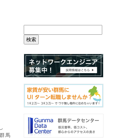
し
て群馬