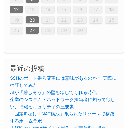
20
20
20
20
20
20
20
20
20
20
20
20
20
20
20
20
20
20
20
16
19
21
19
15
15
21
16
19
15
18
16
16
19
15
15
18
21
16
19
21
18
19
15
16
18
21
16
19
19
15
18
16
18
21
19
15
19
21
19
15
18
16
18
21
21
15
16
21
19
15
16
19
15
15
18
21
16
19
21
16
21
16
19
15
15
18
18
21
19
15
16
18
21
16
19
15
18
21
19
15
21
15
18
19
15
15
18
21
16
19
21
15
18
16
19
15
15
18
21
17
17
17
17
17
17
17
17
17
17
17
17
17
17
17
17
17
17
17
17
17
17
12
13
14
15
16
17
18
23
26
28
26
22
22
28
23
26
24
22
25
23
23
26
22
24
22
25
28
23
26
28
24
25
24
26
22
24
23
25
28
23
26
26
22
25
23
25
28
24
26
22
24
26
28
24
26
22
25
23
25
28
28
24
22
23
28
24
26
22
23
26
22
24
22
25
28
23
26
28
24
24
23
28
23
26
22
24
22
25
25
28
24
26
22
24
23
25
28
23
26
22
25
28
24
26
22
24
28
24
22
25
24
26
22
22
25
28
23
26
28
24
22
25
23
26
22
24
22
25
28
27
27
27
27
27
27
27
27
27
27
27
27
27
27
27
27
27
27
27
19
20
21
22
23
24
25
30
29
30
29
30
29
29
30
29
30
30
29
30
29
29
30
29
30
29
29
29
30
30
30
29
29
29
30
30
29
29
29
29
30
29
29
29
31
31
31
31
31
31
31
31
31
31
31
31
31
26
27
28
29
30
最近の投稿
SSHのポート番号変更には意味があるのか？ 実際に
検証してみた
AIが「難しそう」の壁を壊してくれる時代
企業のシステム・ネットワーク担当者に知って欲し
い、情報セキュリティの三要素
「固定IPなし・NAT構成」限られたリソースで構築
するホームラボ
未経験からWebサイトの制作・運用業務に携わって