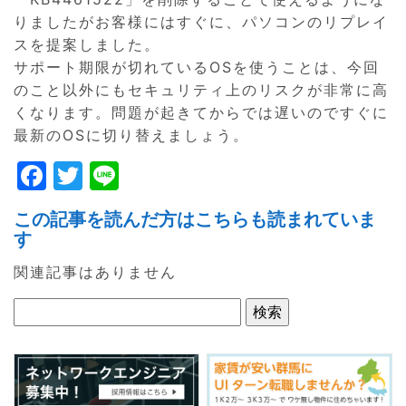
りましたがお客様にはすぐに、パソコンのリプレイ
スを提案しました。
サポート期限が切れているOSを使うことは、今回
のこと以外にもセキュリティ上のリスクが非常に高
くなります。問題が起きてからでは遅いのですぐに
最新のOSに切り替えましょう。
F
T
Li
a
w
n
この記事を読んだ方はこちらも読まれていま
c
itt
e
す
e
er
関連記事はありません
b
o
o
k