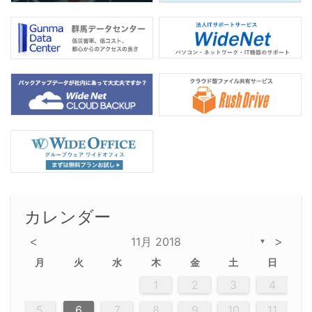
カレンダー
<
>
11月 2018
▼
月
火
水
木
金
土
日
2
5
5
2
5
3
6
4
6
2
2
5
3
6
4
2
5
3
4
3
5
3
6
2
4
2
5
5
4
6
2
4
3
5
3
6
5
3
5
4
6
2
4
3
6
2
3
5
2
5
3
6
4
2
5
3
3
6
2
2
5
3
6
4
4
3
5
3
6
2
4
2
5
4
6
3
5
3
6
3
6
4
6
3
5
4
2
5
3
6
4
6
2
5
3
6
4
7
7
7
7
7
7
7
7
7
7
7
7
7
7
7
7
7
7
7
7
1
1
1
1
1
1
1
1
1
1
1
1
1
1
1
1
1
1
1
1
1
1
1
1
1
2
3
4
12
14
12
14
12
10
13
13
12
10
13
14
12
14
10
10
12
10
13
14
12
12
13
14
10
12
10
13
12
14
10
12
13
14
14
10
13
14
10
12
12
10
13
14
12
14
10
10
13
14
12
10
13
14
10
12
10
13
14
12
13
14
10
12
10
13
14
10
13
13
10
12
14
12
14
10
13
13
12
10
13
14
11
11
11
11
11
11
11
11
11
11
11
11
11
11
11
11
11
9
8
8
9
8
9
9
8
8
9
8
9
9
8
9
8
8
9
8
9
8
9
8
8
9
9
9
8
8
8
9
9
8
8
8
8
8
9
8
9
8
8
5
6
7
8
9
10
11