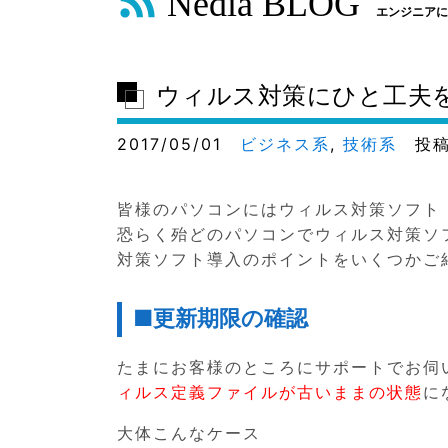
Nedia BLOG
エンジニアに
ウィルス対策にひと工夫
2017/05/01
ビジネス系
,
技術系
投稿
皆様のパソコンにはウィルス対策ソフト
恐らく殆どのパソコンでウィルス対策ソ
対策ソフト導入のポイントをいくつかご
■更新期限の確認
たまにお客様のところにサポートでお伺
ィルス定義ファイルが古いままの状態
に
大体こんなケース