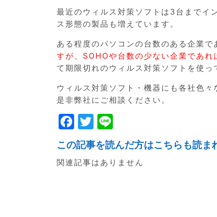
最近のウィルス対策ソフトは3台までイ
ス形態の製品も増えています。
ある程度のパソコンの台数のある企業で
すが、SOHOや台数の少ない企業であ
て期限切れのウィルス対策ソフトを使っ
ウィルス対策ソフト・機器にも各社色々
是非弊社にご相談ください。
F
T
Li
a
w
n
この記事を読んだ方はこちらも読ま
c
itt
e
関連記事はありません
e
er
b
o
o