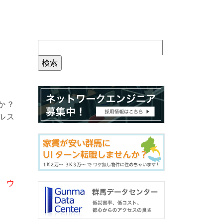
か？
ルス
、
ウ