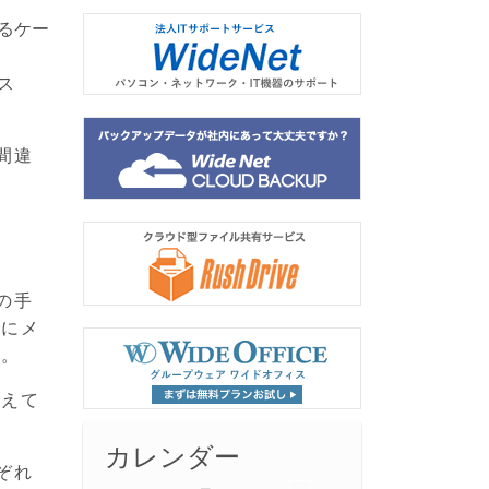
るケー
ス
間違
の手
らにメ
す。
揃えて
カレンダー
ぞれ