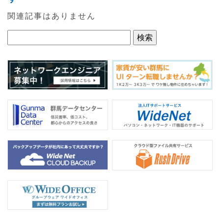
e
er
関連記事はありません
b
o
o
k