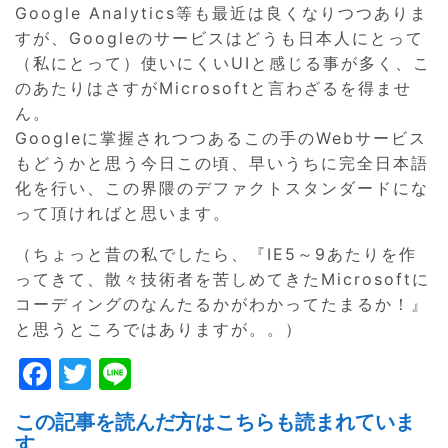
Google Analytics等も最近は良くなりつつありま
すが、Googleのサービスはどうも日本人にとって
（私にとって）使いにくいUIと感じる事が多く、こ
のあたりはさすがMicrosoftと言わざるを得ませ
ん。
Googleに掌握されつつあるこの手のWebサービス
もどうかと思う今日この頃、早いうちに完全日本語
化を行い、この界隈のデファクトスタンダードにな
って頂ければと思います。
（ちょっと昔の私でしたら、『IE5～9あたりを作
ってきて、散々技術者を苦しめてきたMicrosoftに
コーディングのなんたるかがわかってたまるか！』
と思うところではありますが。。）
F
T
Li
a
w
n
この記事を読んだ方はこちらも読まれていま
c
itt
e
す