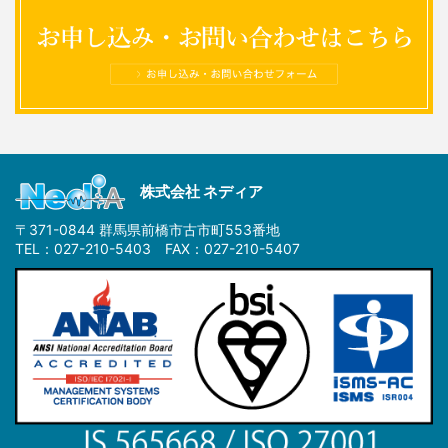
株式会社 ネディア
〒371-0844 群馬県前橋市古市町553番地
TEL：027-210-5403 FAX：027-210-5407