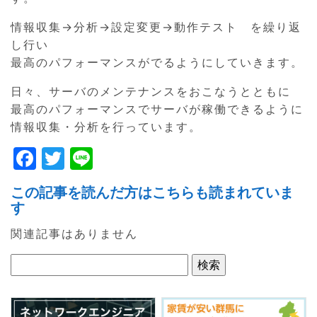
情報収集→分析→設定変更→動作テスト を繰り返
し行い
最高のパフォーマンスがでるようにしていきます。
日々、サーバのメンテナンスをおこなうとともに
最高のパフォーマンスでサーバが稼働できるように
情報収集・分析を行っています。
F
T
Li
a
w
n
この記事を読んだ方はこちらも読まれていま
c
itt
e
す
e
er
関連記事はありません
b
o
o
k