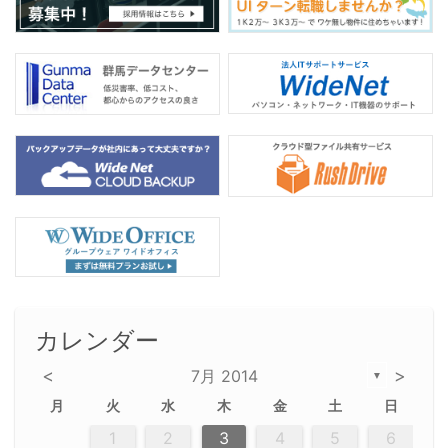
カレンダー
<
>
7月 2014
▼
月
火
水
木
金
土
日
2
5
5
2
5
3
6
4
6
2
2
5
3
6
4
2
5
3
4
3
5
3
6
2
4
2
5
5
4
6
2
4
3
5
3
6
5
3
5
4
6
2
4
3
6
2
3
5
2
5
3
6
4
2
5
3
3
6
2
4
2
5
3
6
4
4
3
5
3
6
2
4
2
5
4
6
3
5
3
6
3
6
4
6
3
5
4
2
5
3
4
6
2
5
3
6
4
7
7
7
7
7
7
7
7
7
7
7
7
7
7
7
7
7
7
7
7
1
1
1
1
1
1
1
1
1
1
1
1
1
1
1
1
1
1
1
1
1
1
1
1
1
2
3
4
5
6