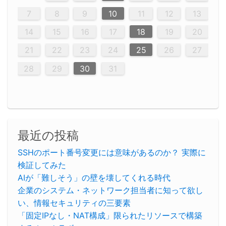
12
14
12
14
12
10
13
13
12
10
13
14
12
14
10
10
12
10
13
14
12
12
13
14
10
12
10
13
12
14
10
12
13
14
14
10
13
14
10
12
12
10
13
14
12
14
10
10
13
14
12
10
13
14
10
12
10
13
14
12
13
14
10
12
10
13
14
10
13
13
10
12
14
12
14
10
13
12
10
13
14
11
11
11
11
11
11
11
11
11
11
11
11
11
11
11
11
11
11
9
8
8
9
8
9
9
8
8
9
8
9
9
8
9
8
8
9
8
9
8
9
8
8
9
9
9
8
8
8
9
9
8
8
8
8
8
9
8
9
8
8
7
8
9
10
11
12
13
20
20
20
20
20
20
20
20
20
20
20
20
20
20
20
20
20
20
16
19
21
19
15
15
21
16
19
15
18
16
16
19
15
15
18
21
16
19
21
18
19
15
16
18
21
16
19
19
15
18
16
18
21
19
15
19
21
19
15
18
16
18
21
21
15
16
21
19
15
16
19
15
15
18
21
16
19
21
16
18
21
16
19
15
15
18
18
21
19
15
16
18
21
16
19
15
18
21
19
15
21
15
18
19
15
15
18
21
16
19
21
15
18
16
19
15
15
18
21
17
17
17
17
17
17
17
17
17
17
17
17
17
17
17
17
17
17
17
17
17
17
14
15
16
17
18
19
20
23
26
28
26
22
22
28
23
26
24
22
25
23
23
26
22
24
22
25
28
23
26
28
24
25
24
26
22
24
23
25
28
23
26
26
22
25
23
25
28
24
26
22
24
26
28
24
26
22
25
23
25
28
28
24
22
23
28
24
26
22
23
26
22
24
22
25
28
23
26
28
24
24
23
25
28
23
26
22
24
22
25
25
28
24
26
22
24
23
25
28
23
26
22
25
28
24
26
22
24
28
24
22
25
24
26
22
22
25
28
23
26
28
24
22
25
23
26
22
24
22
25
28
27
27
27
27
27
27
27
27
27
27
27
27
27
27
27
27
27
27
21
22
23
24
25
26
27
30
29
30
29
30
29
29
30
29
30
30
29
30
29
29
30
29
30
29
29
29
30
30
30
29
29
29
30
30
29
29
29
29
30
29
29
29
31
31
31
31
31
31
31
31
31
31
31
31
31
28
29
30
31
最近の投稿
SSHのポート番号変更には意味があるのか？ 実際に
検証してみた
AIが「難しそう」の壁を壊してくれる時代
企業のシステム・ネットワーク担当者に知って欲し
い、情報セキュリティの三要素
「固定IPなし・NAT構成」限られたリソースで構築