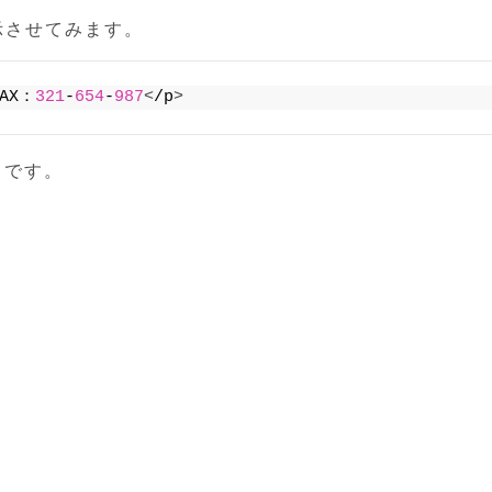
示させてみます。
FAX：
321
-
654
-
987
<
/p
>
ちらです。