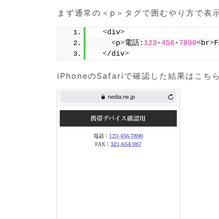
まず通常の＜p＞タグで囲むやり方で表
<
div
>
<
p
>
電話:
123
-
456
-
7890
<
br
>
<
/div
>
iPhoneのSafariで確認した結果はこ