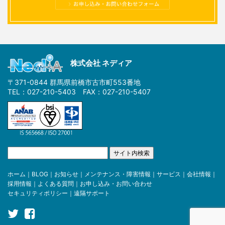
株式会社 ネディア
〒371-0844 群馬県前橋市古市町553番地
TEL：027-210-5403 FAX：027-210-5407
ホーム
｜
BLOG
｜
お知らせ
｜
メンテナンス・障害情報
｜
サービス
｜
会社情報
｜
採用情報
｜
よくある質問
｜
お申し込み・お問い合わせ
セキュリティポリシー
｜
遠隔サポート