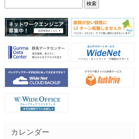
o
o
k
カレンダー