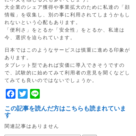
大企業のシェア獲得や事業拡大のために私達の「顔
情報」を収集し、別の事に利用されてしまうかもし
れないという心配もあります。
「便利さ」をとるか「安全性」をとるか、私達は
今、選択を迫られています。
日本ではこのようなサービスは慎重に進める印象が
あります。
タブレット型であれば安価に導入できそうですの
で、試験的に始めてみて利用者の意見を聞くなどし
てみても良いのではないでしょうか。
F
T
Li
a
w
n
この記事を読んだ方はこちらも読まれていま
c
itt
e
す
e
er
関連記事はありません
b