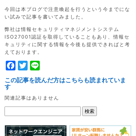
今回は本ブログで注意喚起を行うという今までにな
い試みで記事を書いてみました。
弊社は情報セキュリティマネジメントシステム
ISO27001認証を取得していることもあり、情報セ
キュリティに関する情報を今後も提供できればと考
えております。
F
T
Li
a
w
n
この記事を読んだ方はこちらも読まれていま
c
itt
e
す
e
er
関連記事はありません
b
o
o
k