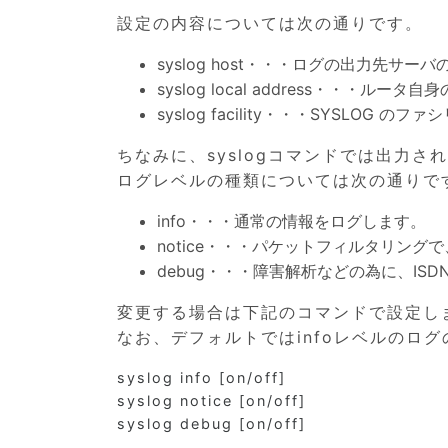
設定の内容については次の通りです。
syslog host・・・ログの出力先サー
syslog local address・・・ル
syslog facility・・・SYSLOG 
ちなみに、syslogコマンドでは出力
ログレベルの種類については次の通りで
info・・・通常の情報をログします。
notice・・・パケットフィルタリン
debug・・・障害解析などの為に、IS
変更する場合は下記のコマンドで設定し
なお、デフォルトではinfoレベルのロ
syslog info [on/off]

syslog notice [on/off]

syslog debug [on/off]