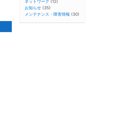
ネットワーク
(12)
お知らせ
(35)
メンテナンス・障害情報
(30)