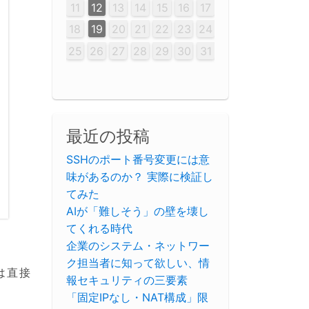
14
19
13
13
19
14
15
18
13
16
18
14
14
13
15
18
13
16
19
14
19
15
16
15
13
15
18
14
16
19
14
13
16
18
14
16
19
13
15
18
19
15
13
16
18
14
16
19
19
15
18
13
14
19
15
13
14
13
15
18
13
16
19
14
19
15
15
18
14
16
19
14
13
15
18
13
16
16
19
15
13
15
18
14
16
19
14
13
16
18
19
15
13
15
18
19
15
18
13
16
18
15
13
13
16
19
14
19
15
18
13
16
18
14
13
15
18
13
16
19
17
17
17
17
17
17
17
17
17
17
17
17
17
17
17
17
17
17
17
17
17
20
20
20
20
20
20
20
20
20
20
20
20
20
20
20
20
20
20
20
20
15
18
18
14
14
15
18
16
19
14
19
15
15
18
14
16
19
14
15
18
16
16
18
14
16
19
15
15
18
18
14
19
15
18
14
16
19
18
16
18
14
19
15
16
19
14
15
16
18
14
15
18
14
16
19
14
15
18
16
16
19
15
15
18
14
16
19
14
16
18
14
16
19
15
15
18
14
19
16
18
14
16
19
16
19
14
19
16
18
14
14
15
18
16
19
14
19
15
18
14
16
19
14
17
17
17
17
17
17
17
17
17
17
17
17
17
17
17
17
17
17
20
20
20
20
20
20
20
20
20
20
20
20
20
20
20
20
20
20
20
16
19
21
19
15
15
21
16
19
15
18
16
16
19
15
15
18
21
16
19
21
18
19
15
16
18
21
16
19
19
15
18
16
18
21
19
15
19
21
19
15
18
16
18
21
21
15
16
21
19
15
16
19
15
15
18
21
16
19
21
16
18
21
16
19
15
15
18
18
21
19
15
16
18
21
16
19
15
18
21
19
15
21
15
18
19
15
15
18
21
16
19
21
15
18
16
19
15
15
18
21
17
17
17
17
17
17
17
17
17
17
17
17
17
17
17
17
17
17
17
17
17
11
12
13
14
15
16
17
24
26
24
20
20
26
24
22
25
20
23
25
24
20
22
25
20
23
26
24
26
22
23
22
24
20
22
25
23
26
24
24
20
23
25
23
26
24
20
22
25
24
26
22
24
20
23
25
23
26
26
22
25
20
26
22
24
20
24
20
22
25
20
23
26
24
26
22
22
25
23
26
24
20
22
25
20
23
23
26
22
24
20
22
25
23
26
24
20
23
25
26
22
24
20
22
25
26
22
25
20
23
25
22
24
20
20
23
26
24
26
22
25
20
23
25
24
20
22
25
20
23
26
21
21
21
21
21
21
21
21
21
21
21
21
21
21
21
21
21
21
22
25
25
22
25
23
26
24
26
22
22
25
23
26
24
22
25
23
24
23
25
23
26
22
24
22
25
25
24
26
22
24
25
23
26
25
23
25
24
26
22
24
23
26
22
23
25
22
25
23
26
24
22
25
23
23
26
22
24
22
25
23
26
24
24
23
25
23
26
22
24
22
25
24
26
23
25
23
26
23
26
24
26
23
25
24
22
25
23
26
24
26
22
25
23
26
24
27
27
27
27
27
27
27
27
27
27
27
27
27
27
27
27
27
27
27
27
21
21
21
21
21
21
21
21
21
21
21
21
21
21
21
21
21
21
21
21
21
21
21
21
23
26
28
26
22
22
28
23
26
24
22
25
23
23
26
22
24
22
25
28
23
26
28
24
25
24
26
22
24
23
25
28
23
26
26
22
25
23
25
28
26
22
24
26
28
24
26
22
25
23
25
28
28
24
22
23
28
24
26
22
23
26
22
24
22
25
28
23
26
28
24
24
23
25
28
23
26
22
24
22
25
25
28
24
26
22
24
23
25
28
23
26
22
25
28
24
26
22
24
28
24
22
25
24
26
22
22
25
28
23
26
28
24
22
25
23
26
22
24
22
25
28
27
27
27
27
27
27
27
27
27
27
27
27
27
27
27
27
27
27
27
18
19
20
21
22
23
24
28
28
29
30
28
28
29
30
28
29
29
29
28
30
28
30
28
30
29
29
30
28
30
29
28
29
28
29
30
28
29
28
30
28
29
30
29
29
28
30
28
30
29
29
29
30
29
30
28
29
30
28
29
30
27
27
27
27
27
27
27
27
27
27
27
27
27
27
27
27
27
27
27
27
27
27
27
27
31
31
31
31
31
31
31
31
31
31
31
29
28
28
29
30
28
29
28
30
28
29
30
30
28
30
29
29
28
29
28
30
30
28
29
30
28
29
30
28
29
28
30
28
29
30
29
29
28
30
28
30
28
30
29
29
28
30
28
30
30
28
30
28
28
29
30
28
28
30
28
31
31
31
31
31
31
31
31
31
31
31
30
29
30
29
30
29
29
30
29
30
30
29
30
29
29
30
29
30
29
29
29
30
30
30
29
29
29
30
30
29
29
29
29
30
29
29
29
31
31
31
31
31
31
31
31
31
31
31
31
25
26
27
28
29
30
31
最近の投稿
SSHのポート番号変更には意
味があるのか？ 実際に検証し
てみた
AIが「難しそう」の壁を壊し
てくれる時代
企業のシステム・ネットワー
ク担当者に知って欲しい、情
は直接
報セキュリティの三要素
「固定IPなし・NAT構成」限