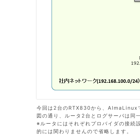
今回は2台のRTX830から、AlmaLi
図の通り、ルータ2台とログサーバは同一
※ルータにはそれぞれプロバイダの接続
的には関わりませんので省略します。