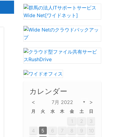
カレンダー
<
>
7月 2022
▼
月
火
水
木
金
土
日
3
5
3
5
3
4
2
4
3
4
2
5
3
5
2
3
4
2
5
3
3
2
4
2
5
3
4
3
5
3
2
4
2
5
5
4
5
3
3
4
2
5
3
5
4
2
5
3
4
2
2
5
3
4
2
5
3
2
4
5
3
4
5
4
2
4
3
2
5
3
5
4
2
4
3
4
2
5
1
1
1
1
1
1
1
1
1
1
1
1
1
1
1
1
1
1
1
1
1
4
6
4
6
4
2
5
3
5
4
2
5
3
6
4
6
2
3
2
4
2
5
3
6
4
4
3
5
3
6
4
2
5
4
6
2
4
3
5
3
6
6
2
5
6
2
4
4
2
5
3
6
4
6
2
2
5
3
6
4
2
5
3
3
6
2
4
2
5
3
6
4
3
5
6
2
4
2
5
6
2
5
3
5
2
4
3
6
4
6
2
5
3
5
4
2
5
3
6
1
1
1
1
1
1
1
1
1
1
1
1
1
1
1
1
1
1
2
5
5
2
5
3
6
4
6
2
2
5
3
6
4
2
5
3
4
3
5
3
6
2
4
2
5
5
4
6
2
4
5
3
6
5
3
5
4
6
2
4
3
6
2
3
5
2
5
3
6
4
2
5
3
3
6
2
4
2
5
3
6
4
4
3
5
3
6
2
4
2
5
4
6
3
5
3
6
3
6
4
6
3
5
4
2
5
3
6
4
6
2
5
3
6
4
7
7
7
7
7
7
7
7
7
7
7
7
7
7
7
7
7
7
7
7
1
1
1
1
1
1
1
1
1
1
1
1
1
1
1
1
1
1
1
1
1
1
1
1
1
2
3
10
12
10
12
10
10
12
10
12
10
12
10
10
12
10
10
12
10
12
12
12
10
10
12
10
12
12
10
12
10
12
10
12
10
12
10
12
10
12
10
12
11
11
11
11
11
11
11
11
11
11
11
11
11
11
11
11
11
11
11
7
6
6
8
6
9
6
8
6
9
8
9
8
6
8
9
6
9
9
6
8
8
6
9
9
8
6
8
6
6
8
6
9
8
8
9
6
8
6
9
9
8
6
8
9
6
9
8
6
8
8
6
9
8
6
6
9
8
6
9
6
8
6
9
7
7
7
7
7
7
7
7
7
7
7
7
7
7
7
7
7
13
13
12
10
12
12
10
13
13
10
12
10
13
10
12
10
13
12
13
10
12
10
13
13
12
13
12
10
13
13
12
10
13
12
10
10
13
12
10
13
10
12
13
12
13
12
10
12
10
13
13
12
10
12
12
10
13
11
11
11
11
11
11
11
11
11
11
11
11
11
11
11
11
11
11
11
11
11
8
8
9
8
8
9
8
9
9
9
8
8
8
9
9
8
9
8
9
8
9
8
9
9
8
8
9
9
9
8
8
9
9
9
9
8
9
8
9
7
7
7
7
7
7
7
7
7
7
7
7
7
7
7
7
7
7
7
7
7
7
7
7
12
14
12
14
12
10
13
13
12
10
13
14
12
14
10
10
12
10
13
14
12
12
13
14
12
10
13
12
14
10
12
13
14
14
10
13
14
10
12
12
10
13
14
12
14
10
10
13
14
12
10
13
14
10
12
10
13
14
12
13
14
10
12
10
13
14
10
13
13
10
12
14
12
14
10
13
13
12
10
13
14
11
11
11
11
11
11
11
11
11
11
11
11
11
11
11
11
11
11
9
8
8
9
8
9
9
8
8
9
8
9
9
8
9
8
8
9
8
9
8
9
8
8
9
9
9
8
8
8
9
9
8
8
8
8
8
9
8
9
8
8
4
5
6
7
8
9
10