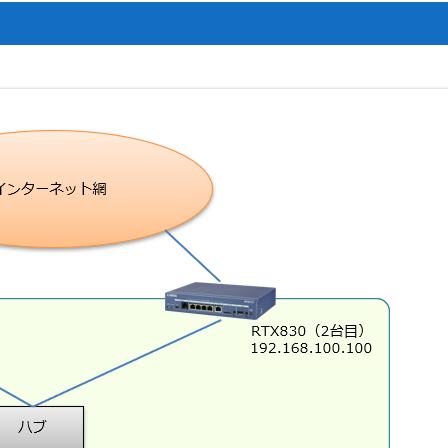
1
1
1
1
1
1
1
1
1
1
1
1
1
1
1
1
1
1
1
1
2
2
2
2
2
2
2
2
2
2
2
2
2
2
2
2
2
2
2
2
1
1
1
1
1
1
1
1
1
1
1
1
1
1
1
1
1
1
1
3
3
2
2
2
3
3
2
3
2
3
2
3
2
3
3
2
3
2
3
3
2
3
2
3
2
3
2
3
2
3
2
2
3
3
2
2
2
3
1
1
1
1
1
1
1
1
1
1
1
1
1
1
1
1
1
1
1
1
1
2
4
2
4
2
3
3
2
3
4
2
4
2
3
4
2
2
3
4
2
3
2
4
2
3
4
4
3
4
2
2
3
4
2
4
3
4
2
3
4
2
3
4
2
3
4
2
3
4
3
3
2
4
2
4
3
3
2
3
4
1
1
1
1
1
1
1
1
1
1
1
1
1
1
1
1
1
1
3
6
8
6
2
2
8
3
6
4
2
5
3
3
6
2
4
2
5
8
3
6
8
4
5
4
6
2
4
3
5
8
3
6
6
2
5
3
5
8
6
2
4
6
8
4
6
2
5
3
5
8
8
4
2
3
8
4
6
2
3
6
2
4
2
5
8
3
6
8
4
4
3
5
8
3
6
2
4
2
5
5
8
4
6
2
4
3
5
8
3
6
2
5
8
4
6
2
4
8
4
2
5
4
6
2
2
5
8
3
6
8
4
2
5
3
6
2
4
2
5
8
7
7
7
7
7
7
7
7
7
7
7
7
7
7
7
7
7
7
7
4
9
3
3
9
4
5
8
3
6
8
4
4
3
5
8
3
6
9
4
9
5
6
5
3
5
8
4
6
9
4
3
6
8
4
6
9
3
5
8
9
5
3
6
8
4
6
9
9
5
8
3
4
9
5
3
4
3
5
8
3
6
9
4
9
5
5
8
4
6
9
4
3
5
8
3
6
6
9
5
3
5
8
4
6
9
4
3
6
8
9
5
3
5
8
9
5
8
3
6
8
5
3
3
6
9
4
9
5
8
3
6
8
4
3
5
8
3
6
9
7
7
7
7
7
7
7
7
7
7
7
7
7
7
7
7
7
7
7
7
7
10
10
10
10
10
10
10
10
10
10
10
10
10
10
10
10
10
10
10
10
5
8
8
4
4
5
8
6
9
4
9
5
5
8
4
6
9
4
5
8
6
6
8
4
6
9
5
5
8
8
4
9
5
8
4
6
9
8
6
8
4
9
5
6
9
4
5
6
8
4
5
8
4
6
9
4
5
8
6
6
9
5
5
8
4
6
9
4
6
8
4
6
9
5
5
8
4
9
6
8
4
6
9
6
9
4
9
6
8
4
4
5
8
6
9
4
9
5
8
4
6
9
4
7
7
7
7
7
7
7
7
7
7
7
7
7
7
7
7
7
7
10
10
10
10
10
10
10
10
10
10
10
10
10
10
10
10
10
10
10
11
11
11
11
11
11
11
11
11
11
11
11
11
11
11
11
11
11
11
11
6
9
9
5
5
6
9
5
8
6
6
9
5
5
8
6
9
8
9
5
6
8
6
9
9
5
8
6
8
9
5
9
9
5
8
6
8
5
6
9
5
6
9
5
5
8
6
9
6
8
6
9
5
5
8
8
9
5
6
8
6
9
5
8
9
5
5
8
9
5
5
8
6
9
5
8
6
9
5
5
8
7
7
7
7
7
7
7
7
7
7
7
7
7
7
7
7
7
7
7
7
7