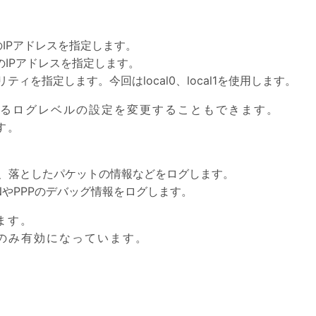
バのIPアドレスを指定します。
ータ自身のIPアドレスを指定します。
のファシリティを指定します。今回はlocal0、local1を使用します。
されるログレベルの設定を変更することもできます。
す。
グで、落としたパケットの情報などをログします。
DNやPPPのデバッグ情報をログします。
ます。
グのみ有効になっています。