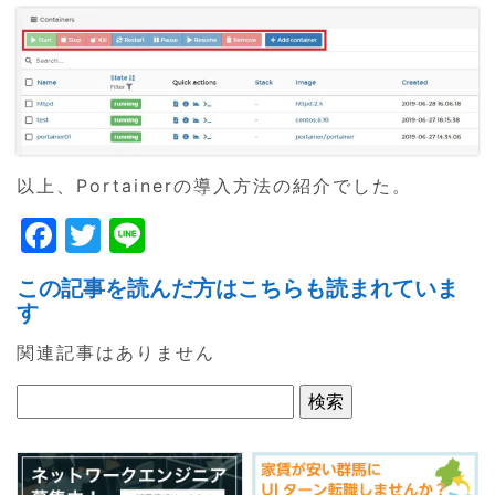
以上、Portainerの導入方法の紹介でした。
F
T
Li
a
w
n
この記事を読んだ方はこちらも読まれていま
c
itt
e
す
e
er
関連記事はありません
b
o
o
k