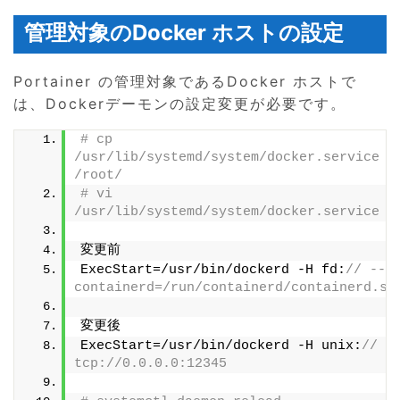
管理対象のDocker ホストの設定
Portainer の管理対象であるDocker ホストで
は、Dockerデーモンの設定変更が必要です。
# cp 
/usr/lib/systemd/system/docker.service 
/root/
# vi 
/usr/lib/systemd/system/docker.service
変更前
ExecStart=/usr/bin/dockerd -H fd:
// --
containerd=/run/containerd/containerd.so
変更後
ExecStart=/usr/bin/dockerd -H unix:
// -H
tcp://0.0.0.0:12345