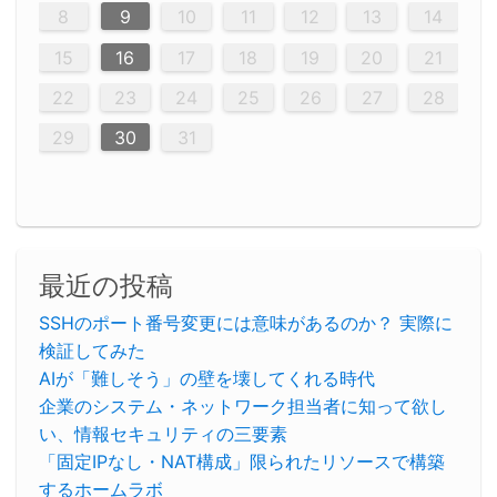
12
14
12
14
12
10
13
13
12
10
13
14
12
14
10
10
12
10
13
14
12
12
13
14
10
12
10
13
12
14
10
12
13
14
14
10
13
14
10
12
12
10
13
12
14
10
10
13
14
12
10
13
14
10
12
10
13
14
12
13
14
10
12
10
13
14
10
13
13
10
12
14
12
14
10
13
13
12
10
13
14
11
11
11
11
11
11
11
11
11
11
11
11
11
11
11
11
11
11
9
8
8
9
8
9
9
8
8
9
8
9
9
8
9
8
8
9
8
9
8
9
8
8
9
9
9
8
8
8
9
9
8
8
8
8
8
9
8
9
8
8
8
9
10
11
12
13
14
20
20
20
20
20
20
20
20
20
20
20
20
20
20
20
20
20
20
20
16
19
21
19
15
15
21
16
19
15
18
16
16
19
15
15
18
21
16
19
21
18
19
15
16
18
21
16
19
19
15
18
16
18
21
19
15
19
21
19
15
18
16
18
21
21
15
16
21
19
15
16
19
15
15
18
16
19
21
16
18
21
16
19
15
15
18
18
21
19
15
16
18
21
16
19
15
18
21
19
15
21
15
18
19
15
15
18
21
16
19
21
15
18
16
19
15
15
18
21
17
17
17
17
17
17
17
17
17
17
17
17
17
17
17
17
17
17
17
17
17
17
15
16
17
18
19
20
21
23
26
28
26
22
22
28
23
26
24
22
25
23
23
26
22
24
22
25
28
23
26
28
24
25
24
26
22
24
23
25
28
23
26
26
22
25
23
25
28
24
26
22
24
26
28
24
26
22
25
23
25
28
28
24
22
23
28
24
26
22
23
26
22
24
22
25
23
26
28
24
24
23
25
28
23
26
22
24
22
25
25
28
24
26
22
24
23
25
28
23
26
22
25
28
24
26
22
24
28
24
22
25
24
26
22
22
25
28
23
26
28
24
22
25
23
26
22
24
22
25
28
27
27
27
27
27
27
27
27
27
27
27
27
27
27
27
27
27
27
27
22
23
24
25
26
27
28
30
29
30
29
30
29
29
30
29
30
30
29
30
29
29
30
29
30
29
29
29
30
30
30
29
29
29
30
30
29
29
29
29
30
29
29
29
31
31
31
31
31
31
31
31
31
31
31
31
31
29
30
31
最近の投稿
SSHのポート番号変更には意味があるのか？ 実際に
検証してみた
AIが「難しそう」の壁を壊してくれる時代
企業のシステム・ネットワーク担当者に知って欲し
い、情報セキュリティの三要素
「固定IPなし・NAT構成」限られたリソースで構築
するホームラボ