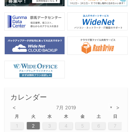
カレンダー
<
>
7月 2019
▼
月
火
水
木
金
土
日
2
5
5
2
5
3
6
4
6
2
2
5
3
6
4
2
5
3
4
3
5
3
6
2
4
2
5
5
4
6
2
4
3
5
3
6
5
3
5
4
6
2
4
3
6
2
3
5
2
5
3
6
4
2
5
3
3
6
2
4
2
5
3
6
4
4
3
5
3
6
2
4
2
5
4
6
3
5
3
6
3
6
4
6
3
5
4
2
5
3
6
4
6
2
5
3
6
4
7
7
7
7
7
7
7
7
7
7
7
7
7
7
7
7
7
7
7
1
1
1
1
1
1
1
1
1
1
1
1
1
1
1
1
1
1
1
1
1
1
1
1
1
2
3
4
5
6
7