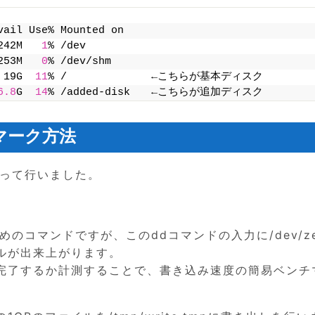
vail Use% Mounted on
242M   
1
% /dev
253M   
0
% /dev/shm
 19G  
11
% /　          　←こちらが基本ディスク
6.8
G  
14
% /added-disk　　←こちらが追加ディスク
マーク方法
使って行いました。
のコマンドですが、このddコマンドの入力に/dev/ze
ルが出来上がります。
完了するか計測することで、書き込み速度の簡易ベンチ