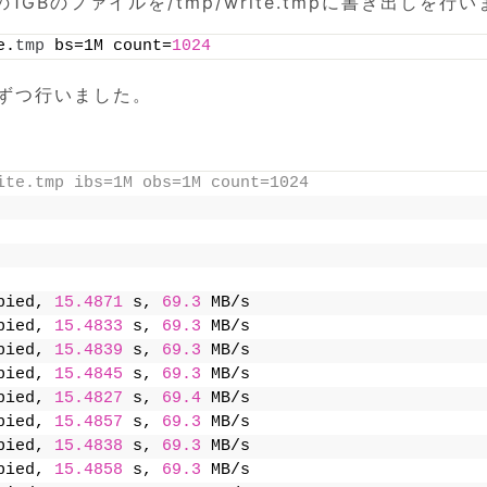
Bのファイルを/tmp/write.tmpに書き出しを行い
e.
tmp
 bs=1M count=
1024
回ずつ行いました。
ite.tmp ibs=1M obs=1M count=1024
pied, 
15.4871
 s, 
69.3
 MB/s
pied, 
15.4833
 s, 
69.3
 MB/s
pied, 
15.4839
 s, 
69.3
 MB/s
pied, 
15.4845
 s, 
69.3
 MB/s
pied, 
15.4827
 s, 
69.4
 MB/s
pied, 
15.4857
 s, 
69.3
 MB/s
pied, 
15.4838
 s, 
69.3
 MB/s
pied, 
15.4858
 s, 
69.3
 MB/s