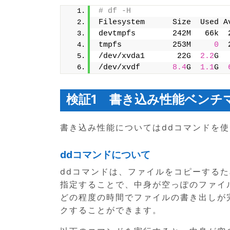
# df -H
Filesystem      Size  Used A
devtmpfs        242M   66k  
tmpfs           253M     
0
  
/dev/xvda1       22G  
2.2
G  
/dev/xvdf       
8.4
G  
1.1
G  
検証1 書き込み性能ベンチ
書き込み性能についてはddコマンドを
ddコマンドについて
ddコマンドは、ファイルをコピーするため
指定することで、中身が空っぽのファイ
どの程度の時間でファイルの書き出しが
クすることができます。