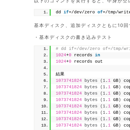
以下のコマンドを実行すると、中身が空の1G
dd 
if
=/dev/zero 
of
=/tmp/writ
基本ディスク、追加ディスクともに10
・基本ディスクの書き込みテスト
# dd if=/dev/zero of=/tmp/wr
1024
+
0
 records 
in
1024
+
0
 records out
結果
1073741824
bytes
(
1
.
1
 GB
)
 co
1073741824
bytes
(
1
.
1
 GB
)
 co
1073741824
bytes
(
1
.
1
 GB
)
 co
1073741824
bytes
(
1
.
1
 GB
)
 co
1073741824
bytes
(
1
.
1
 GB
)
 co
1073741824
bytes
(
1
.
1
 GB
)
 co
1073741824
bytes
(
1
.
1
 GB
)
 co
1073741824
bytes
(
1
.
1
 GB
)
 co