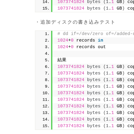
1073741824
bytes
(
1
.
1
 GB
)
 co
1073741824
bytes
(
1
.
1
 GB
)
 co
・追加ディスクの書き込みテスト
# dd if=/dev/zero of=/added-
1024
+
0
 records 
in
1024
+
0
 records out
結果
1073741824
bytes
(
1
.
1
 GB
)
 co
1073741824
bytes
(
1
.
1
 GB
)
 co
1073741824
bytes
(
1
.
1
 GB
)
 co
1073741824
bytes
(
1
.
1
 GB
)
 co
1073741824
bytes
(
1
.
1
 GB
)
 co
1073741824
bytes
(
1
.
1
 GB
)
 co
1073741824
bytes
(
1
.
1
 GB
)
 co
1073741824
bytes
(
1
.
1
 GB
)
 co
1073741824
bytes
(
1
.
1
 GB
)
 co
1073741824
bytes
(
1
.
1
 GB
)
 co