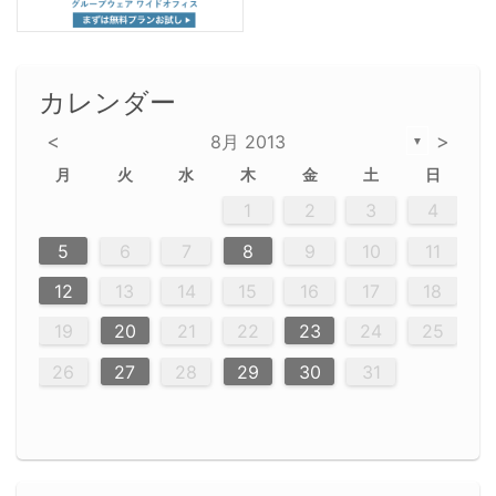
カレンダー
<
>
8月 2013
▼
月
火
水
木
金
土
日
2
5
5
2
5
3
6
4
6
2
2
5
3
6
4
2
5
3
4
3
5
3
6
2
4
2
5
5
4
6
2
4
3
5
3
6
5
3
5
4
6
2
4
3
6
2
3
5
2
5
3
6
4
2
5
3
3
6
2
4
2
5
3
6
4
4
3
5
3
6
2
4
2
5
4
6
3
5
3
6
3
6
4
6
3
5
4
2
5
3
6
4
6
2
5
3
6
7
7
7
7
7
7
7
7
7
7
7
7
7
7
7
7
7
7
7
7
1
1
1
1
1
1
1
1
1
1
1
1
1
1
1
1
1
1
1
1
1
1
1
1
1
2
3
4
12
14
12
14
12
10
13
13
12
10
13
14
12
14
10
10
12
10
13
14
12
12
13
14
10
12
10
13
12
14
10
12
13
14
14
10
13
14
10
12
12
10
13
14
12
14
10
10
13
14
12
10
13
14
10
12
10
13
14
12
13
14
10
12
10
13
14
10
13
13
10
12
14
12
14
10
13
13
12
10
13
14
11
11
11
11
11
11
11
11
11
11
11
11
11
11
11
11
11
9
8
8
9
8
9
9
8
8
9
8
9
9
8
9
8
8
9
8
9
8
9
8
8
9
9
9
8
8
8
9
9
8
8
8
8
8
9
8
9
8
8
5
6
7
8
9
10
11
20
20
20
20
20
20
20
20
20
20
20
20
20
20
20
20
20
20
20
16
19
21
19
15
15
21
16
19
15
18
16
16
19
15
15
18
21
16
19
21
18
19
15
16
18
21
16
19
19
15
18
16
18
21
19
15
19
21
19
15
18
16
18
21
21
15
16
21
19
15
16
19
15
15
18
21
16
19
21
16
18
21
16
19
15
15
18
18
21
19
15
16
18
21
16
19
15
18
21
19
15
21
15
18
19
15
15
18
21
16
19
21
15
18
16
19
15
15
21
17
17
17
17
17
17
17
17
17
17
17
17
17
17
17
17
17
17
17
17
17
17
12
13
14
15
16
17
18
23
26
28
26
22
22
28
23
26
24
22
25
23
23
26
22
24
22
25
28
23
26
28
24
25
24
26
22
24
23
25
28
23
26
26
22
25
23
25
28
24
26
22
24
26
28
24
26
22
25
23
25
28
28
24
22
23
28
24
26
22
23
26
22
24
22
25
28
23
26
28
24
24
23
25
28
23
26
22
24
22
25
25
28
24
26
22
24
23
25
28
23
26
22
25
28
24
26
22
24
28
24
22
25
24
26
22
22
25
28
23
26
28
24
22
25
23
26
22
24
22
28
27
27
27
27
27
27
27
27
27
27
27
27
27
27
27
27
27
27
27
19
20
21
22
23
24
25
30
29
30
29
30
29
29
30
29
30
30
29
30
29
29
30
29
30
29
29
29
30
30
30
29
29
29
30
30
29
29
29
29
30
29
29
29
31
31
31
31
31
31
31
31
31
31
31
31
31
26
27
28
29
30
31