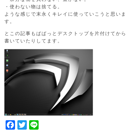
・使わない物は捨てる。
ような感じで末永くキレイに使っていこうと思いま
す。
とこの記事もぱぱっとデスクトップを片付けてから
書いていたりしてます。
F
T
Li