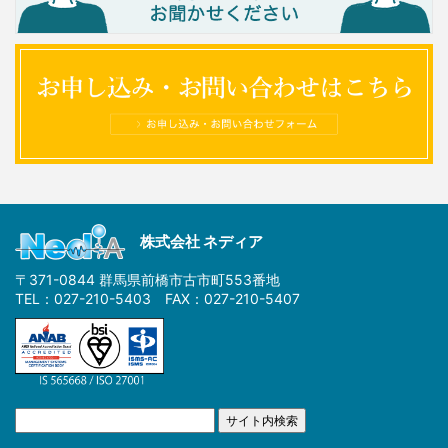
株式会社 ネディア
〒371-0844 群馬県前橋市古市町553番地
TEL：027-210-5403 FAX：027-210-5407