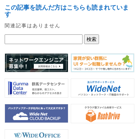
a
w
n
この記事を読んだ方はこちらも読まれていま
c
itt
e
す
e
er
関連記事はありません
b
o
o
k