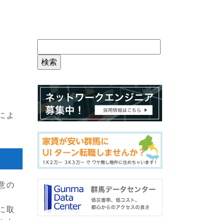
によ
意の
に取