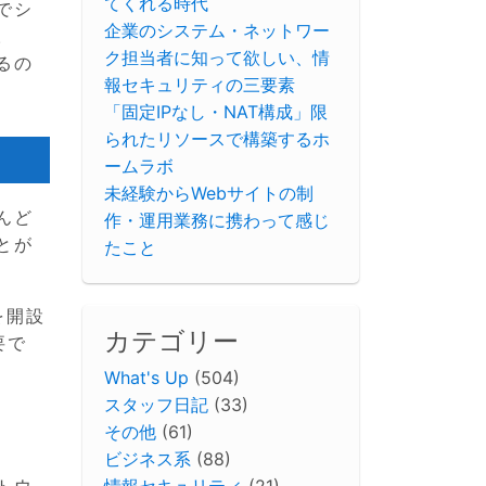
てくれる時代
でシ
企業のシステム・ネットワー
。
ク担当者に知って欲しい、情
るの
報セキュリティの三要素
「固定IPなし・NAT構成」限
られたリソースで構築するホ
ームラボ
未経験からWebサイトの制
んど
作・運用業務に携わって感じ
とが
たこと
を開設
カテゴリー
要で
What's Up
(504)
スタッフ日記
(33)
その他
(61)
ビジネス系
(88)
情報セキュリティ
(21)
トウ