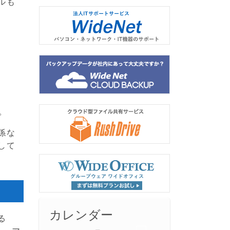
ルも
。
係な
して
カレンダー
る