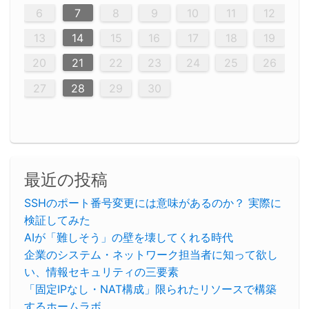
12
14
12
14
12
10
13
13
12
10
13
14
12
14
10
10
12
10
13
14
12
12
13
14
10
12
10
13
12
14
10
12
13
14
14
10
13
14
10
12
12
10
13
14
12
14
10
10
13
14
12
10
13
14
10
10
13
14
12
13
14
10
12
10
13
14
10
13
13
10
12
14
12
14
10
13
13
12
10
13
14
11
11
11
11
11
11
11
11
11
11
11
11
11
11
11
11
11
11
9
8
8
9
8
9
9
8
8
9
8
9
9
8
9
8
8
9
8
9
8
9
8
8
9
9
9
8
8
8
9
9
8
8
8
8
8
9
8
9
8
8
6
7
8
9
10
11
12
20
20
20
20
20
20
20
20
20
20
20
20
20
20
20
20
20
20
20
16
19
21
19
15
15
21
16
19
15
18
16
16
19
15
15
18
21
16
19
21
18
19
15
16
18
21
16
19
19
15
18
16
18
21
19
15
19
21
19
15
18
16
18
21
21
15
16
21
19
15
16
19
15
15
18
21
16
19
21
16
18
21
16
19
15
15
18
18
21
15
16
18
21
16
19
15
18
21
19
15
21
15
18
19
15
15
18
21
16
19
21
15
18
16
19
15
15
18
21
17
17
17
17
17
17
17
17
17
17
17
17
17
17
17
17
17
17
17
17
17
17
13
14
15
16
17
18
19
23
26
28
26
22
22
28
23
26
24
22
25
23
23
26
22
24
22
25
28
23
26
28
24
25
24
26
22
24
23
25
28
23
26
26
22
25
23
25
28
24
26
22
24
26
28
24
26
22
25
23
25
28
28
24
22
23
28
24
26
22
23
26
22
24
22
25
28
23
26
28
24
24
23
25
28
23
26
22
24
22
25
25
28
24
22
24
23
25
28
23
26
22
25
28
24
26
22
24
28
24
22
25
24
26
22
22
25
28
23
26
28
24
22
25
23
26
22
24
22
25
28
27
27
27
27
27
27
27
27
27
27
27
27
27
27
27
27
27
27
27
20
21
22
23
24
25
26
30
29
30
29
30
29
29
30
29
30
30
29
30
29
29
30
29
30
29
29
29
30
30
30
29
29
29
30
30
29
29
29
29
30
29
29
29
31
31
31
31
31
31
31
31
31
31
31
31
31
27
28
29
30
最近の投稿
SSHのポート番号変更には意味があるのか？ 実際に
検証してみた
AIが「難しそう」の壁を壊してくれる時代
企業のシステム・ネットワーク担当者に知って欲し
い、情報セキュリティの三要素
「固定IPなし・NAT構成」限られたリソースで構築
するホームラボ