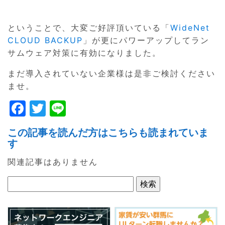
ということで、大変ご好評頂いている「
WideNet
CLOUD BACKUP
」が更にパワーアップしてラン
サムウェア対策に有効になりました。
まだ導入されていない企業様は是非ご検討ください
ませ。
F
T
Li
a
w
n
この記事を読んだ方はこちらも読まれていま
c
itt
e
す
e
er
関連記事はありません
b
o
o
k