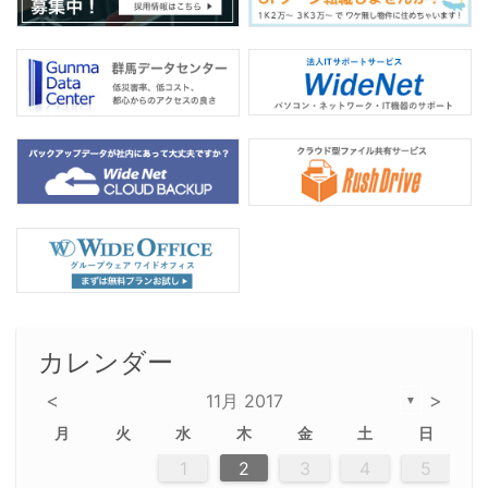
カレンダー
<
>
11月 2017
▼
月
火
水
木
金
土
日
2
5
5
2
5
3
6
4
6
2
2
5
3
6
4
2
5
3
4
3
5
3
6
2
4
2
5
5
4
6
2
4
3
5
3
6
5
3
5
4
6
2
4
3
6
2
3
5
2
5
3
6
4
2
5
3
3
6
2
4
2
5
3
6
4
4
3
3
6
2
4
2
5
4
6
3
5
3
6
3
6
4
6
3
5
4
2
5
3
6
4
6
2
5
3
6
4
7
7
7
7
7
7
7
7
7
7
7
7
7
7
7
7
7
7
7
7
1
1
1
1
1
1
1
1
1
1
1
1
1
1
1
1
1
1
1
1
1
1
1
1
1
2
3
4
5