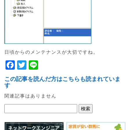
日頃からのメンテナンスが大切ですね。
F
T
Li
a
w
n
この記事を読んだ方はこちらも読まれていま
c
itt
e
す
e
er
関連記事はありません
b
o
o
k