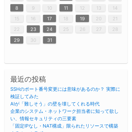
12
14
12
14
12
10
13
13
12
10
13
14
12
14
10
10
12
10
13
14
12
12
13
14
10
12
10
13
12
14
10
12
13
14
14
10
13
14
10
12
12
10
13
14
12
14
10
10
13
14
12
10
13
14
10
12
10
13
14
12
13
14
10
12
10
13
14
10
13
13
10
12
14
12
14
10
13
13
12
10
13
11
11
11
11
11
11
11
11
11
11
11
11
11
11
11
11
11
11
9
8
8
9
8
9
9
8
8
9
8
9
9
8
9
8
8
9
8
9
8
9
8
8
9
9
9
8
8
8
9
9
8
8
8
8
8
9
8
9
8
8
8
9
10
11
12
13
14
20
20
20
20
20
20
20
20
20
20
20
20
20
20
20
20
20
20
20
16
19
21
19
15
15
21
16
19
15
18
16
16
19
15
15
18
21
16
19
21
18
19
15
16
18
21
16
19
19
15
18
16
18
21
19
15
19
21
19
15
18
16
18
21
21
15
16
21
19
15
16
19
15
15
18
21
16
19
21
16
18
21
16
19
15
15
18
18
21
19
15
16
18
21
16
19
15
18
21
19
15
21
15
18
19
15
15
18
21
16
19
21
15
18
16
19
15
15
18
17
17
17
17
17
17
17
17
17
17
17
17
17
17
17
17
17
17
17
17
17
17
15
16
17
18
19
20
21
23
26
28
26
22
22
28
23
26
24
22
25
23
23
26
22
24
22
25
28
23
26
28
24
25
24
26
22
24
23
25
28
23
26
26
22
25
23
25
28
24
26
22
24
26
28
24
26
22
25
23
25
28
28
24
22
23
28
24
26
22
23
26
22
24
22
25
28
23
26
28
24
24
23
25
28
23
26
22
24
22
25
25
28
24
26
22
24
23
25
28
23
26
22
25
28
24
26
22
24
28
24
22
25
24
26
22
22
25
28
23
26
28
24
22
25
23
26
22
24
22
25
27
27
27
27
27
27
27
27
27
27
27
27
27
27
27
27
27
27
27
22
23
24
25
26
27
28
30
29
30
29
30
29
29
30
29
30
30
29
30
29
29
30
29
30
29
29
29
30
30
30
29
29
29
30
30
29
29
29
29
30
29
29
29
31
31
31
31
31
31
31
31
31
31
31
31
31
29
30
31
最近の投稿
SSHのポート番号変更には意味があるのか？ 実際に
検証してみた
AIが「難しそう」の壁を壊してくれる時代
企業のシステム・ネットワーク担当者に知って欲し
い、情報セキュリティの三要素
「固定IPなし・NAT構成」限られたリソースで構築