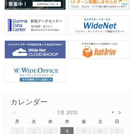
カレンダー
<
>
7月 2013
▼
月
火
水
木
金
土
日
2
5
5
2
5
3
6
4
6
2
2
5
3
6
4
2
5
3
4
3
5
3
6
2
4
2
5
5
4
6
2
4
3
5
3
6
5
3
5
4
6
2
4
3
6
2
3
5
2
5
3
6
4
2
5
3
3
6
2
4
2
5
3
6
4
4
3
5
3
6
2
4
2
5
4
6
3
5
3
6
3
6
4
6
3
5
4
2
5
3
6
4
6
2
5
3
6
4
7
7
7
7
7
7
7
7
7
7
7
7
7
7
7
7
7
7
7
1
1
1
1
1
1
1
1
1
1
1
1
1
1
1
1
1
1
1
1
1
1
1
1
1
2
3
4
5
6
7