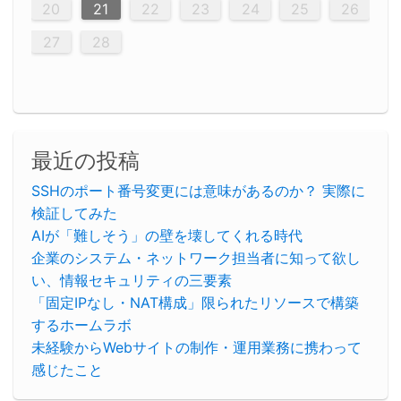
23
26
28
26
22
22
28
23
26
24
22
25
23
23
26
22
24
22
25
28
23
26
28
24
25
24
26
22
24
23
25
28
23
26
26
22
25
23
25
28
24
26
22
24
26
28
24
26
22
25
23
25
28
28
24
22
23
28
24
26
22
23
26
22
24
22
25
28
23
26
28
24
24
23
25
28
23
26
22
24
22
25
25
28
24
26
22
24
23
25
28
23
22
25
28
24
26
22
24
28
24
22
25
24
26
22
22
25
28
23
26
28
24
22
25
23
26
22
24
22
25
28
27
27
27
27
27
27
27
27
27
27
27
27
27
27
27
27
27
27
27
20
21
22
23
24
25
26
30
29
30
29
30
29
29
30
29
30
30
29
30
29
29
30
29
30
29
29
29
30
30
30
29
29
29
30
30
29
29
29
29
30
29
29
29
31
31
31
31
31
31
31
31
31
31
31
31
31
27
28
最近の投稿
SSHのポート番号変更には意味があるのか？ 実際に
検証してみた
AIが「難しそう」の壁を壊してくれる時代
企業のシステム・ネットワーク担当者に知って欲し
い、情報セキュリティの三要素
「固定IPなし・NAT構成」限られたリソースで構築
するホームラボ
未経験からWebサイトの制作・運用業務に携わって
感じたこと