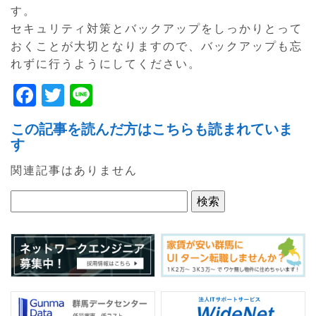
す。
セキュリティ対策とバックアップをしっかりとって
おくことが大切となりますので、バックアップも忘
れずに行うようにしてください。
F
T
Li
a
w
n
この記事を読んだ方はこちらも読まれていま
c
itt
e
す
e
er
関連記事はありません
b
o
o
k