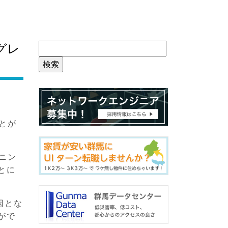
グレ
とが
ニン
とに
因とな
がで