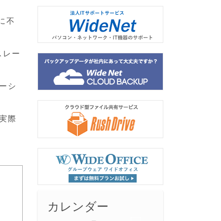
に不
スレー
ケーシ
、実際
カレンダー