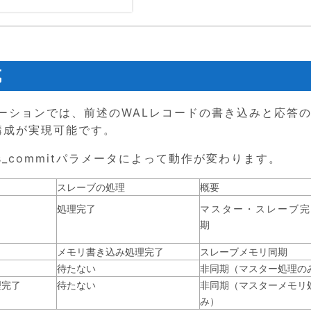
成
リケーションでは、前述のWALレコードの書き込みと応答
構成が実現可能です。
us_commitパラメータによって動作が変わります。
スレーブの処理
概要
処理完了
マスター・スレーブ完
期
メモリ書き込み処理完了
スレーブメモリ同期
待たない
非同期（マスター処理の
理完了
待たない
非同期（マスターメモリ
み）