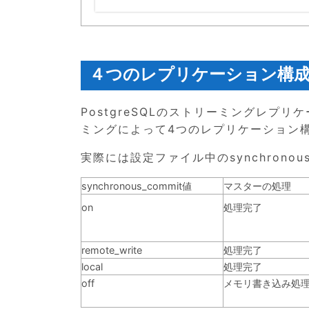
４つのレプリケーション構
PostgreSQLのストリーミングレプ
ミングによって4つのレプリケーション
実際には設定ファイル中のsynchrono
synchronous_commit値
マスターの処理
on
処理完了
remote_write
処理完了
local
処理完了
off
メモリ書き込み処