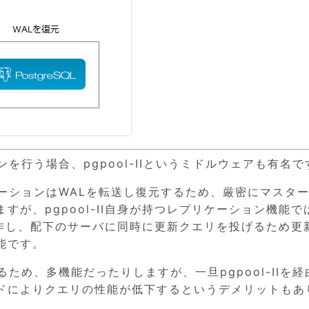
ョンを行う場合、pgpool-IIというミドルウェアも有名で
リケーションはWALを転送し復元するため、厳密にマスタ
が、pgpool-II自身が持つレプリケーション機能で
て動作し、配下のサーバに同時に更新クエリを投げるため更
能です。
するため、多機能だったりしますが、一旦pgpool-IIを経
ドによりクエリの性能が低下するというデメリットもあ