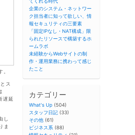
てくれる時代
企業のシステム・ネットワー
ク担当者に知って欲しい、情
報セキュリティの三要素
「固定IPなし・NAT構成」限
られたリソースで構築するホ
ームラボ
未経験からWebサイトの制
作・運用業務に携わって感じ
たこと
す。
ーとス
は
カテゴリー
新遅延
What's Up
(504)
スタッフ日記
(33)
由し
その他
(61)
りま
ビジネス系
(88)
情報セキュリティ
(21)