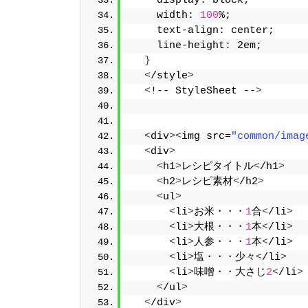
    display: block;
    width: 
100
%;
    text-align: center;
    line-height: 2em;
}
<
/style
>
<
!-- StyleSheet --
>
<
div
><
img src=
"common/imag
<
div
>
<
h1
>
レシピタイトル
<
/h1
>
<
h2
>
レシピ素材
<
/h2
>
<
ul
>
<
li
>
お米・・・
1
合
<
/li
>
<
li
>
大根・・・
1
本
<
/li
>
<
li
>
人参・・・
1
本
<
/li
>
<
li
>
塩・・・少々
<
/li
>
<
li
>
味噌・・大さじ
2
<
/li
>
<
/ul
>
<
/div
>