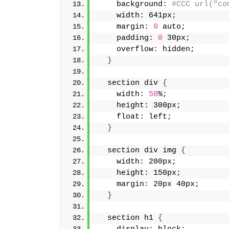
    background: 
#CCC url("co
    width: 641px;
    margin: 
0
 auto;
    padding: 
0
 30px;
    overflow: hidden;
}
  section div 
{
    width: 
50
%;
    height: 300px;
    float: left;
}
  section div img 
{
    width: 200px;
    height: 150px;
    margin: 20px 40px;
}
  section h1 
{