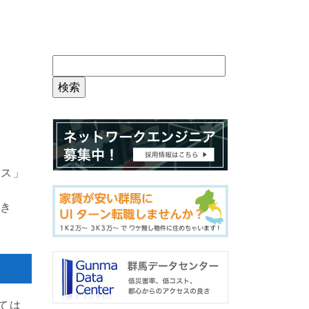
ース」
でき
ては