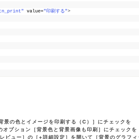
tn_print"
 value=
"印刷する"
>
［背景の色とイメージを印刷する（C）］にチェックを
］内のオプション［背景色と背景画像も印刷］にチェックを
印刷プレビュー］の［+詳細設定］を開いて［背景のグラフィ