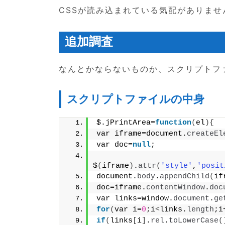
CSSが読み込まれている気配がありませ
追加調査
なんとかならないものか、スクリプトフ
スクリプトファイルの中身
$.jPrintArea=
function
(
el
){
var iframe=document.
createEl
var doc=
null
;
$
(
iframe
)
.
attr
(
'style'
,
'posit
document.
body
.
appendChild
(
if
doc=iframe.
contentWindow
.
doc
var links=window.
document
.
ge
for
(
var i=
0
;i
<
links.
length
;i
if
(
links
[
i
]
.
rel
.
toLowerCase
(