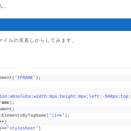
ん。
ァイルの見直しからしてみます。
ement
(
'IFRAME'
)
;
ion:absolute;width:0px;height:0px;left:-500px;top:
rame
)
;
ument
;
tElementsByTagName
(
'link'
)
;
++
)
)
==
'stylesheet'
)