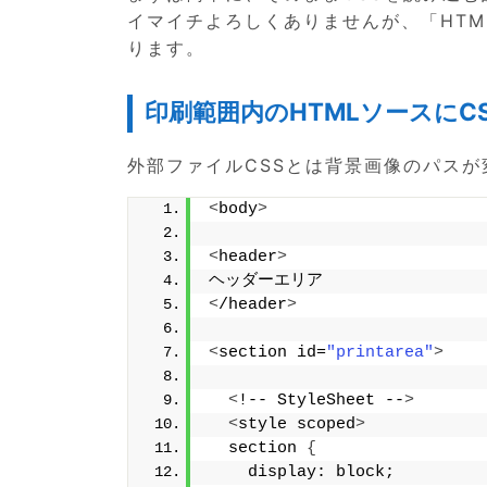
イマイチよろしくありませんが、「HT
ります。
印刷範囲内のHTMLソースにC
外部ファイルCSSとは背景画像のパス
<
body
>
<
header
>
ヘッダーエリア
<
/header
>
<
section id=
"printarea"
>
<
!-- StyleSheet --
>
<
style scoped
>
  section 
{
    display: block;