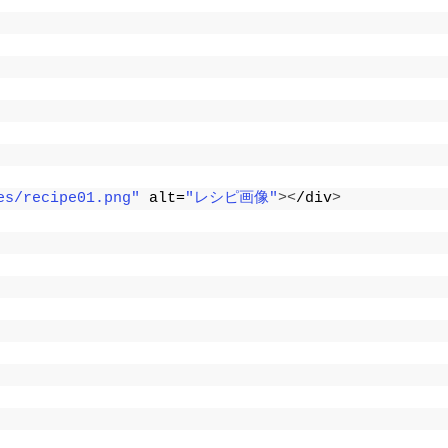
es/recipe01.png"
 alt=
"レシピ画像"
><
/div
>