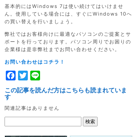
基本的にはWindows 7は使い続けてはいけませ
ん。使用している場合には、すぐにWindows 10へ
の買い替えを行いましょう。
弊社ではお客様向けに最適なパソコンのご提案とサ
ポートを行っております。パソコン周りでお困りの
企業様は是非弊社までお問い合わせください。
お問い合わせはコチラ！
F
T
Li
a
w
n
この記事を読んだ方はこちらも読まれていま
c
itt
e
す
e
er
関連記事はありません
b
o
o