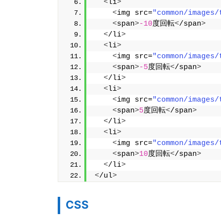
<
li
>
<
img src=
"common/images/
<
span
>
-10
度回転
<
/span
>
<
/li
>
<
li
>
<
img src=
"common/images/
<
span
>
-5
度回転
<
/span
>
<
/li
>
<
li
>
<
img src=
"common/images/
<
span
>
5
度回転
<
/span
>
<
/li
>
<
li
>
<
img src=
"common/images/
<
span
>
10
度回転
<
/span
>
<
/li
>
<
/ul
>
CSS