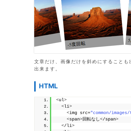
文章だけ、画像だけを斜めにすることも
出来ます。
HTML
<
ul
>
<
li
>
<
img src=
"common/images/
<
span
>
回転なし
<
/span
>
<
/li
>