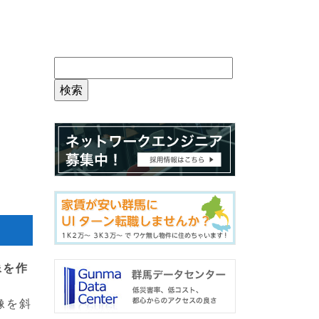
像を作
像を斜