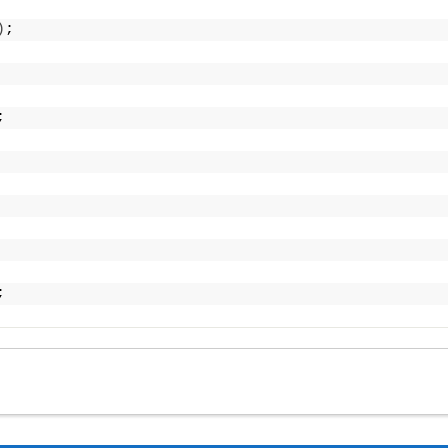
)
;
;
;