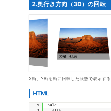
2.奥行き方向（3D）の回転
X軸、Y軸を軸に回転した状態で表示す
HTML
<
ul
>
<
li
>