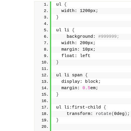
ul 
{
  width: 1200px;
}
ul li 
{
    background: 
#999999;
  width: 200px;
  margin: 10px;
  float: left
}
ul li span 
{
  display: block;
  margin: 
0.5
em;
}
ul li:first-child 
{
    transform: 
rotate
(
0deg
)
;
}