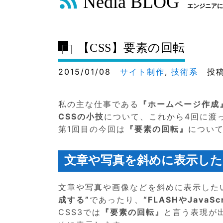
Nedia BLOG
エンジニアに
【CSS】要素の回転
2015/01/08
サイト制作
,
技術系
投稿
私の主な仕事である
『ホームページ作成
CSSの小技
について、これから4回に渡
第1回目の今回は
『要素の回転』
につい
文章や写真を斜めに表示した
文章や写真や画像などを斜めに表示した
成する”
であったり、
“FLASHやJavaS
CSS3では
『要素の回転』
と言う表現が